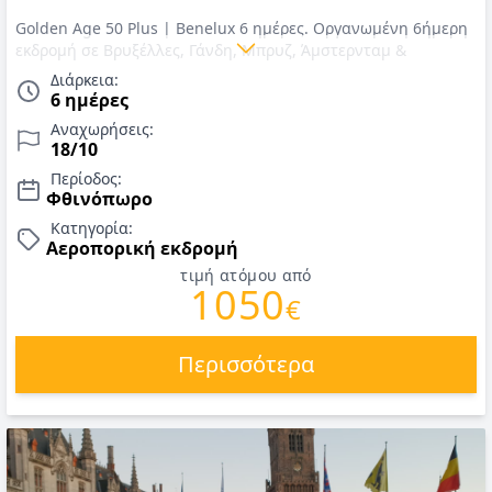
Golden Age 50 Plus | Benelux 6 ημέρες. Οργανωμένη 6ήμερη
εκδρομή σε Βρυξέλλες, Γάνδη, Μπρυζ, Άμστερνταμ &
Λουξεμβούργο. Αναχώρηση 18/10. Αεροπορικά εισιτήρια,
Διάρκεια:
ΦΟΡΟΙ, διαμονή στις Βρυξέλλες & Άμστερνταμ σε ξενοδοχεία
6 ημέρες
με πρωινό, μεταφορές, περιηγήσεις και εκδρομές με
Αναχωρήσεις:
κλιματιζόμενο τουριστικό λεωφορείο και αρχηγό/συνοδό.
18/10
Τιμές για Οκτώβριο 2026.
Περίοδος:
Φθινόπωρο
Κατηγορία:
Αεροπορική εκδρομή
τιμή ατόμου από
1050
€
Περισσότερα