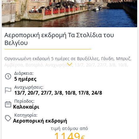
Αεροπορική εκδρομή Τα Στολίδια του
Βελγίου
Οργανωμένη εκδρομή 5 ημέρες σε Βρυξέλλες, Γάνδη, Μπρυζ,
Αμβέρσα, Βατερλό. Αναχωρήσεις 13/7, 20/7, 27/7, 3/8, 10/8,
17/8, 24/8. Αεροπορικά εισιτήρια με Aegean, διαμονή σε
Διάρκεια:
ξενοδοχείο 3* με πρωινό, μεταφορές, εκδρομές, περιηγήσεις &
5 ημέρες
ελληνόφωνος αρχηγός/συνοδός. Τιμές για Ιούλιο & Αύγουστο
Αναχωρήσεις:
2026.
13/7, 20/7, 27/7, 3/8, 10/8, 17/8, 24/8
Περίοδος:
Καλοκαίρι
Κατηγορία:
Αεροπορική εκδρομή
τιμή ατόμου από
1149
€