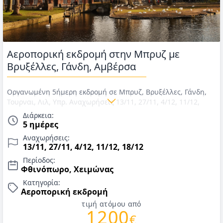
Αεροπορική εκδρομή στην Μπρυζ με
Βρυξέλλες, Γάνδη, Αμβέρσα
Οργανωμένη 5ήμερη εκδρομή σε Μπρυζ, Βρυξέλλες, Γάνδη,
Τουρναι, Λιλ, Υπρ. Αναχωρήσεις 13/11, 27/11, 4/12, 11/12,
18/12. Αεροπορικά εισιτήρια με Aegean, ΦΟΡΟΙ, μια
Διάρκεια:
αποσκευή έως 23 κιλά και μια χειραποσκευή έως 8 κιλά,
5 ημέρες
διαμονή σε ξενοδοχείο 4*, πρωινό, μεταφορές, περιηγήσεις
Αναχωρήσεις:
και αρχηγός/συνοδός. Τιμές για Νοέμβριο & Δεκέμβριο 2026.
13/11, 27/11, 4/12, 11/12, 18/12
Περίοδος:
Φθινόπωρο, Χειμώνας
Κατηγορία:
Αεροπορική εκδρομή
τιμή ατόμου από
1200
€