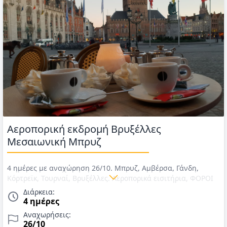
Αεροπορική εκδρομή Βρυξέλλες
Μεσαιωνική Μπρυζ
4 ημέρες με αναχώρηση 26/10. Μπρυζ, Αμβέρσα, Γάνδη,
Κόρτρεϊκ, Τουρναί, Βρυξέλλες. Αεροπορικά εισιτήρια, ΦΟΡΟΙ
αεροδρομίων, διαμονή σε 4* ξενοδοχείο στην καρδιά της
Διάρκεια:
Μπρυζ, πρωινό, Δώρα: η επίσκεψη στο Μουσείο Σοκολάτας
4 ημέρες
Choco-Story Μπρυζ (audioguide & επίδειξη παρασκευής), η
Αναχωρήσεις:
εκδρομή στο Κόρτρεϊκ & Τουρναί, έμπειρος συνοδός εκδρομής.
26/10