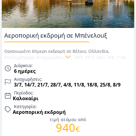
Αεροπορική εκδρομή σε Μπένελουξ
Οργανωμένη 6ήμερη εκδρομή σε Βέλγιο, Ολλανδία,
Λουξεμβούργο. Αναχωρήσεις 3/7, 14/7, 21/7, 28/7, 4/8, 11/8,
18/8, 25/8, 8/9. Αεροπορικά εισιτήρια, διαμονή σε επιλεγμένα
Διάρκεια:
ξενοδοχεία 4*, πρωινό μπουφέ καθημερινά, μεταφορές,
6 ημέρες
εκδρομές, περιηγήσεις, ελληνόφωνος αρχηγός - συνοδός.
Αναχωρήσεις:
Τιμές για Καλοκαίρι 2026.
3/7, 14/7, 21/7, 28/7, 4/8, 11/8, 18/8, 25/8, 8/9
Περίοδος:
Καλοκαίρι
Κατηγορία:
Αεροπορική εκδρομή
τιμή ατόμου από
940
€