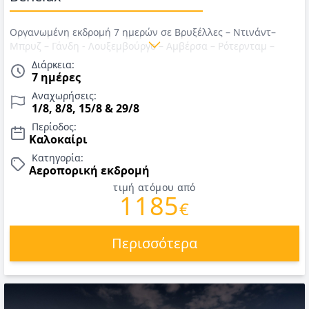
Οργανωμένη εκδρομή 7 ημερών σε Βρυξέλλες – Ντινάντ–
Μπρυζ – Γάνδη - Λουξεμβούργο – Αμβέρσα – Ρότερνταμ –
Χάγη – Άμστερνταμ. Αναχώρηση 1/8, 8/8, 15/8 & 29/8.
Διάρκεια:
Αεροπορικά εισιτήρια, ΦΟΡΟΙ, διαμονή, πρωινό, μεταφορές,
7 ημέρες
εκδρομές, αρχηγός. Τιμές για Καλοκαίρι 2026.
Αναχωρήσεις:
1/8, 8/8, 15/8 & 29/8
Περίοδος:
Καλοκαίρι
Κατηγορία:
Αεροπορική εκδρομή
τιμή ατόμου από
1185
€
Περισσότερα