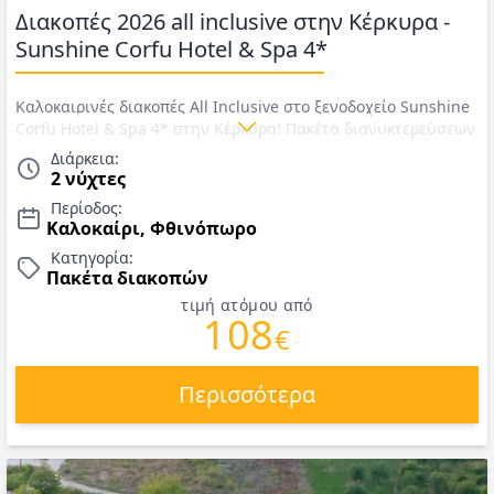
Διακοπές 2026 all inclusive στην Κέρκυρα -
Sunshine Corfu Hotel & Spa 4*
Καλοκαιρινές διακοπές All Inclusive στο ξενοδοχείο Sunshine
Corfu Hotel & Spa 4* στην Κέρκυρα! Πακέτα διανυκτερεύσεων
All Inclusive! 1ο παιδί έως 12 ετών ΔΩΡΕΑΝ! TΙΜΕΣ για
Διάρκεια:
Καλοκαίρι 2026
2 νύχτες
Περίοδος:
Καλοκαίρι, Φθινόπωρο
Κατηγορία:
Πακέτα διακοπών
τιμή ατόμου από
108
€
Περισσότερα