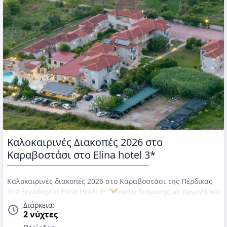
Καλοκαιρινές Διακοπές 2026 στο
Καραβοστάσι στο Elina hotel 3*
Καλοκαιρινές διακοπές 2026 στο Καραβοστάσι της Πέρδικας
στο ξενοδοχείο Elina Hotel 3*. Πακέτα διαμονής με πρωινό και
δείπνο. Τιμές για Καλοκαίρι 2026
Διάρκεια:
2 νύχτες