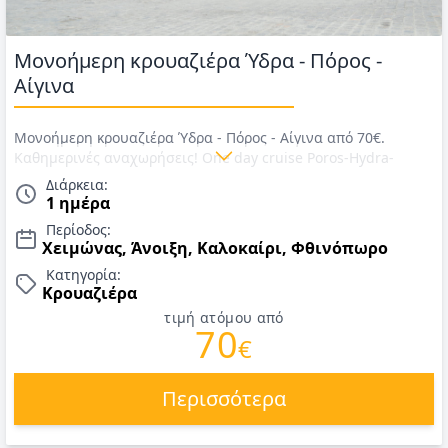
Μονοήμερη κρουαζιέρα Ύδρα - Πόρος -
Αίγινα
Μονοήμερη κρουαζιέρα Ύδρα - Πόρος - Αίγινα από 70€.
Καθημερινές αναχωρήσεις! One day cruise Poros-Hydra-
Aegina
Διάρκεια:
1 ημέρα
Περίοδος:
Χειμώνας, Άνοιξη, Καλοκαίρι, Φθινόπωρο
Κατηγορία:
Κρουαζιέρα
τιμή ατόμου από
70
€
Περισσότερα