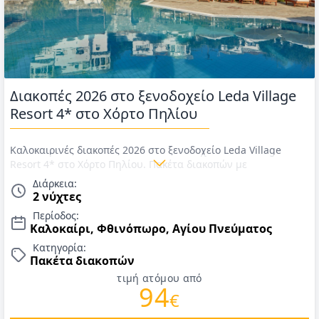
Διακοπές 2026 στο ξενοδοχείο Leda Village
Resort 4* στο Χόρτο Πηλίου
Καλοκαιρινές διακοπές 2026 στο ξενοδοχείο Leda Village
Resort 4* στο Χόρτο Πηλίου. Πακέτα διακοπών με
ημιδιατροφή και ποτά. 1 παιδί έως 12 ετών ΔΩΡΕΑΝ. ΤΙΜΕΣ
Διάρκεια:
για Καλοκαίρι 2026
2 νύχτες
Περίοδος:
Καλοκαίρι, Φθινόπωρο, Αγίου Πνεύματος
Κατηγορία:
Πακέτα διακοπών
τιμή ατόμου από
94
€