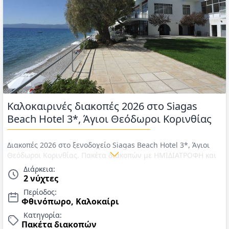
Καλοκαιρινές διακοπές 2026 στο Siagas
Beach Hotel 3*, Άγιοι Θεόδωροι Κορινθίας
Διακοπές 2026 στο ξενοδοχείο Siagas Beach Hotel 3*, Άγιοι
Θεόδωροι Κορινθίας. Πακέτα διακοπών με ΗΜΙΔΙΑΤΡΟΦΗ και
ποτά στα γεύματα! 1o παιδί έως 12 ετών ΔΩΡΕΑΝ. Tιμές για
Διάρκεια:
Καλοκαίρι 2026
2 νύχτες
Περίοδος:
Φθινόπωρο, Καλοκαίρι
Κατηγορία:
Πακέτα διακοπών