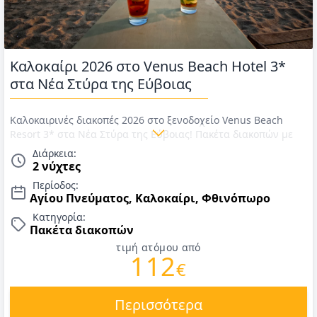
Καλοκαίρι 2026 στο Venus Beach Hotel 3*
στα Νέα Στύρα της Εύβοιας
Καλοκαιρινές διακοπές 2026 στο ξενοδοχείο Venus Beach
Resort 3* στα Νέα Στύρα της Εύβοιας! Πακέτα διακοπών με
πρωινό ή ημιδιατροφή 1ο παιδί έως 12 ετών ΔΩΡΕΑΝ! Τιμές
Διάρκεια:
για Καλοκαίρι 2026
2 νύχτες
Περίοδος:
Αγίου Πνεύματος, Καλοκαίρι, Φθινόπωρο
Κατηγορία:
Πακέτα διακοπών
τιμή ατόμου από
112
€
Περισσότερα