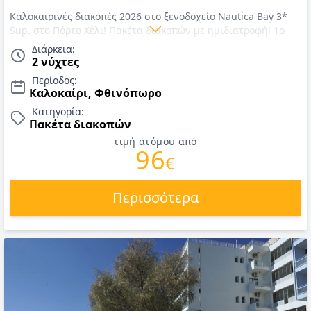
Καλοκαιρινές διακοπές 2026 στο ξενοδοχείο Nautica Bay 3*
Sup. στο Πόρτο Χέλι! Πακέτα διακοπών με ημιδιατροφή! 1o
παιδί έως 6 ετών ΔΩΡΕΑΝ! ΤΙΜΕΣ για καλοκαίρι 2026
Διάρκεια:
2 νύχτες
Περίοδος:
Καλοκαίρι, Φθινόπωρο
Κατηγορία:
Πακέτα διακοπών
τιμή ατόμου από
96
€
Περισσότερα