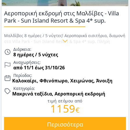
Αεροπορική εκδρομή στις Μαλδίβες - Villa
Park - Sun Island Resort & Spa 4* sup.
Μαλδίβες 8 ημέρες / 5 νύχτες! Αεροπορικά εισιτήρια, διαμονή
στο Villa Park - Sun Island Resort & Spa 4* sup. Πλήρη
διατροφή, μεταφορές από το αεροδρόμιο στο ξενοδοχείο και
Διάρκεια:
αντίστροφα, διαμονή, επιπλέον δώρα για νεόνυμφους κρασί
8 ημέρες / 5 νύχτες
και φρούτα! Αναχωρήσεις έως 31/10/26. Τιμές για 2026
Αναχωρήσεις:
από 11/1 έως 31/10/26
Περίοδος:
Καλοκαίρι, Φθινόπωρο, Χειμώνας, Άνοιξη
Κατηγορία:
Μακρινά ταξίδια, Αεροπορική εκδρομή
τιμή ατόμου από
1159
€
Περισσότερα