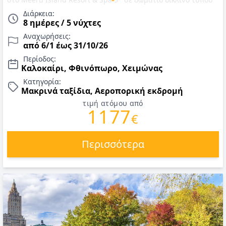
garden room ή όποιον άλλο τύπο επιλέξετε, πλήρη διατροφή,
Διάρκεια:
μεταφορές από το αεροδρόμιο στο ξενοδοχείο και
8 ημέρες / 5 νύχτες
αντίστροφα! Αναχωρήσεις έως 31/10/26. Νεόνυμφοι επιπλέον
Αναχωρήσεις:
παροχές ένα μπουκάλι κρασί, φρούτα, λουλούδια. Τιμές 2026
από 6/1 έως 31/10/26
Περίοδος:
Καλοκαίρι, Φθινόπωρο, Χειμώνας
Κατηγορία:
Μακρινά ταξίδια, Αεροπορική εκδρομή
τιμή ατόμου από
1177
€
Περισσότερα