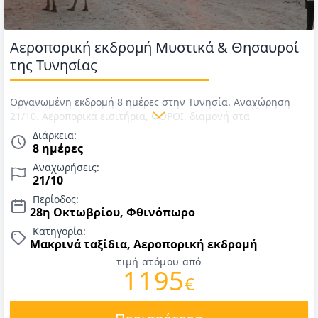
Αεροπορική εκδρομή Mυστικά & Θησαυροί
της Τυνησίας
Οργανωμένη εκδρομή 8 ημέρες στην Τυνησία. Αναχώρηση
21/10. Αεροπορικά εισιτήρια, ΦΟΡΟΙ, διαμονή στα
προτεινόμενα ξενοδοχεία 4*/5*, ημιδιατροφή (πρωινό και
Διάρκεια:
δείπνο, εκτός της 1ης ημέρας) καθημερινά στα ξενοδοχεία,
8 ημέρες
εκδρομές, ξεναγήσεις, περιηγήσεις, βόλτα με καμήλα στην
Αναχωρήσεις:
έρημο, jeep safari 4x4, είσοδοι σε μουσεία & αρχαιολογικούς
21/10
χώρους & επαγγελματίας ελληνόφωνος ξεναγός. Τιμές για 28η
Περίοδος:
Οκτωβρίου 2026.
28η Οκτωβρίου, Φθινόπωρο
Κατηγορία:
Μακρινά ταξίδια, Αεροπορική εκδρομή
τιμή ατόμου από
1195
€