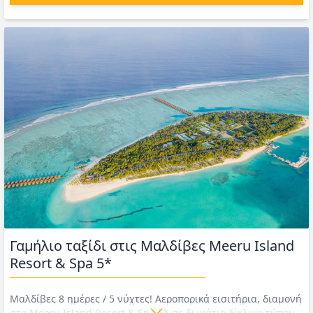
Γαμήλιο ταξίδι στις Μαλδίβες Meeru Island
Resort & Spa 5*
Μαλδίβες 8 ημέρες / 5 νύχτες! Αεροπορικά εισιτήρια, διαμονή
στο Meeru Island Resort & Spa 5* σε δωμάτιο δίκλινο τύπου