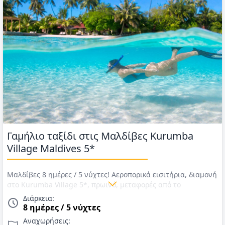
Γαμήλιο ταξίδι στις Μαλδίβες Kurumba
Village Maldives 5*
Μαλδίβες 8 ημέρες / 5 νύχτες! Αεροπορικά εισιτήρια, διαμονή
στο Kurumba Village 5*, πρωινό, μεταφορές από το
αεροδρόμιο στο ξενοδοχείο και αντίστροφα με ταχύπλοο,
Διάρκεια:
επιπλέον παροχές για νεόνυμφους! Αναχωρήσεις έως
8 ημέρες / 5 νύχτες
31/10/26. Τιμές Ιανουάριος Οκτώβριος 2026
Αναχωρήσεις: