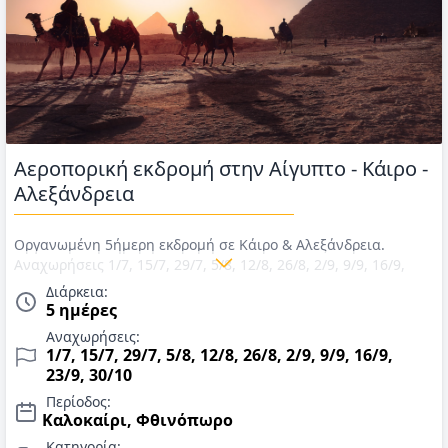
Αεροπορική εκδρομή στην Αίγυπτο - Κάιρο -
Αλεξάνδρεια
Οργανωμένη 5ήμερη εκδρομή σε Κάιρο & Αλεξάνδρεια.
Αναχωρήσεις 1/7, 15/7, 29/7, 5/8, 12/8, 26/8, 2/9, 9/9, 16/9,
23/9, 30/10. Αεροπορικά εισιτήρια με Aegean, ΦΟΡΟΙ,
Διάρκεια:
διαμονή σε ξενοδοχείο 5*, πρωινό, εκδρομές, ξεναγήσεις,
5 ημέρες
γεύμα σε βραβευμένο πλωτό εστιατόριο, γεύμα στο
Αναχωρήσεις:
εστιατόριο του Ελληνικού Ναυτικού ομίλου, εισόδοι σε
1/7, 15/7, 29/7, 5/8, 12/8, 26/8, 2/9, 9/9, 16/9,
μουσεία και χώρους και τοπικός ελληνόφωνος ξεναγός. Τιμές
23/9, 30/10
για Ιούλιο έως Οκτώβριο 2026.
Περίοδος:
Καλοκαίρι, Φθινόπωρο
Κατηγορία: