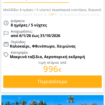
Μαλδίβες 8 ημέρες / 5 νύχτες! Αεροπορικά εισιτήρια, διαμονή
στο Kuredu Island Resort & Spa 4* σε δωμάτιο δίκλινο τύπου
garden bungalow ή άλλου τύπου που θα επιλέξετε, πλήρη
Διάρκεια:
διατροφή, μεταφορές από το αεροδρόμιο στο ξενοδοχείο με
8 ημέρες / 5 νύχτες
ταχύπλο! Αναχωρήσεις έως 31/10/26 Νεόνυμφοι επιπλέον
Αναχωρήσεις:
παροχές !!! Τιμές Ιανουάριος έως Οκτώβριος 2026
από 6/1/26 έως 31/10/2026
Περίοδος:
Καλοκαίρι, Φθινόπωρο, Χειμώνας
Κατηγορία:
Μακρινά ταξίδια, Αεροπορική εκδρομή
τιμή ατόμου από
996
€
Περισσότερα