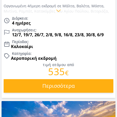
Οργανωμένη 4ήμερη εκδρομή σε Μάλτα, Βαλέτα, Μόστα,
Μντίνα, Ραμπάτ, Κατακόμβες του Αγίου Παύλου, Βιτοριόζα,
Μάρσασλοκ. Αναχωρήσεις 12/7, 19/7, 26/7, 2/8, 9/8, 16/8,
Διάρκεια:
23/8, 30/8, 6/9. Αεροπορικά εισιτήρια με Aegean, διαμονή σε
4 ημέρες
ξενοδοχεία 4*, πρωινό, μεταφορές, ξεναγήσεις, εκδρομές,
Αναχωρήσεις:
αρχηγός - ξεναγός. Τιμές για Ιούλιος έως Σεπτέμβριος 2026.
12/7, 19/7, 26/7, 2/8, 9/8, 16/8, 23/8, 30/8, 6/9
Περίοδος:
Καλοκαίρι
Κατηγορία:
Αεροπορική εκδρομή
τιμή ατόμου από
535
€
Περισσότερα