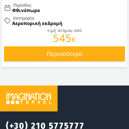
2026.
Περίοδος:
Φθινόπωρο
Κατηγορία:
Αεροπορική εκδρομή
τιμή ατόμου από
545
€
Περισσότερα
(+30) 210 5775777