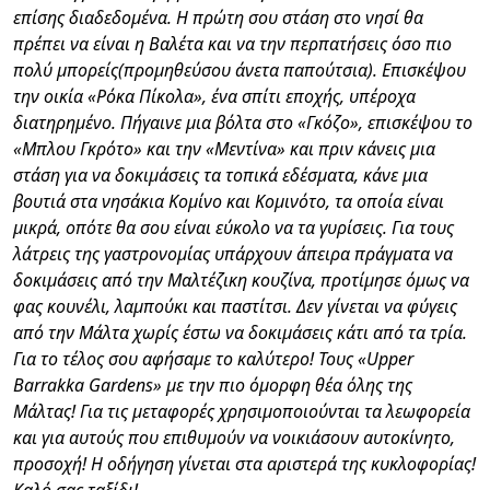
επίσης διαδεδομένα. Η πρώτη σου στάση στο νησί θα
πρέπει να είναι η Βαλέτα και να την περπατήσεις όσο πιο
πολύ μπορείς(προμηθεύσου άνετα παπούτσια). Επισκέψου
την οικία «Ρόκα Πίκολα», ένα σπίτι εποχής, υπέροχα
διατηρημένο. Πήγαινε μια βόλτα στο «Γκόζο», επισκέψου το
«Μπλου Γκρότο» και την «Μεντίνα» και πριν κάνεις μια
στάση για να δοκιμάσεις τα τοπικά εδέσματα, κάνε μια
βουτιά στα νησάκια Κομίνο και Κομινότο, τα οποία είναι
μικρά, οπότε θα σου είναι εύκολο να τα γυρίσεις. Για τους
λάτρεις της γαστρονομίας υπάρχουν άπειρα πράγματα να
δοκιμάσεις από την Μαλτέζικη κουζίνα, προτίμησε όμως να
φας κουνέλι, λαμπούκι και παστίτσι. Δεν γίνεται να φύγεις
από την Μάλτα χωρίς έστω να δοκιμάσεις κάτι από τα τρία.
Για το τέλος σου αφήσαμε το καλύτερο! Τους «Upper
Barrakka Gardens» με την πιο όμορφη θέα όλης της
Μάλτας! Για τις μεταφορές χρησιμοποιούνται τα λεωφορεία
και για αυτούς που επιθυμούν να νοικιάσουν αυτοκίνητο,
προσοχή! Η οδήγηση γίνεται στα αριστερά της κυκλοφορίας!