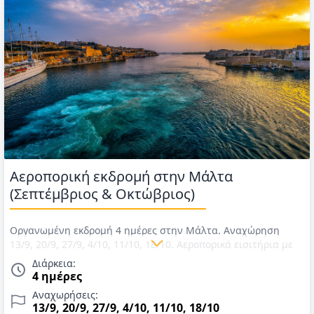
Αεροπορική εκδρομή στην Μάλτα
(Σεπτέμβριος & Οκτώβριος)
Οργανωμένη εκδρομή 4 ημέρες στην Μάλτα. Αναχώρηση
13/9, 20/9, 27/9, 4/10, 11/10, 18/10. Αεροπορικά εισιτήρια με
την Aegean Airlines, διαμονή σε ξενοδοχείο 4*, πρωινό
Διάρκεια:
καθημερινά, ξενάγηση της Βαλέτας, είσοδοι, εκδρομή στην
4 ημέρες
Βιττοριόζα και το γραφικό ψαροχώρι Μάρσασλοκκ &
Αναχωρήσεις:
ελληνόφωνος αρχηγός. Τιμές για Σεπτέμβριο & Οκτώβριο
13/9, 20/9, 27/9, 4/10, 11/10, 18/10