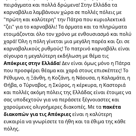
πειράγματα και πολλά δρώμενα! Στην Ελλάδα τα
καρναβάλια λαμβάνουν χώρα σε πολλές πόλεις με
"πρώτη και καλύτερη" την Πάτρα που κυριολεκτικά
"ζει" για το καρναβάλι! Τα άρματα και τα πληρώματα
ετοιμάζονται όλο τον χρόνο με ενθουσιασμό και πολύ
χαρά! Όλη η πόλη γίνεται μια μεγάλη παρέα και ζει σε
καρναβαλικούς ρυθμούς! Το πατρινό καρναβάλι είναι
σίγουρα η μεγαλύτερη εκδήλωση με θέμα τις
Απόκριες στην Ελλάδα
! Δεν είναι όμως μόνο η Πάτρα
που προσφέρει θέαμα και χαρά στους επισκέπτες! Το
Ρέθυμνο, η Ξάνθη, η Κοζάνη, η Νάουσα, η Καλαμάτα, η
Θήβα, ο Τύρναβος, η Σκύρος, η κέρκυρα, η Καστοριά
και πολλές ακόμη πόλεις της Ελλάδας είναι έτοιμες να
σας υποδεχτούν για να περάσετε ξέγνοιαστες και
χαρούμενες ολιγοήμερες διακοπές. Με τα
πακέτα
διακοπών για τις Απόκριες
είναι η καλύτερη
ευκαιρία να γνωρίσετε τα ήθη και τα έθιμα της κάθε
πόλης.