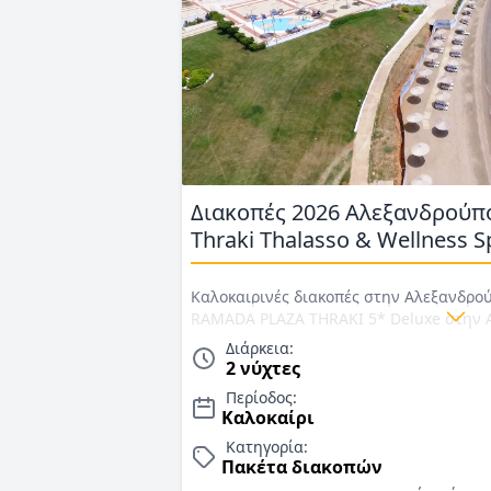
Διακοπές 2026 Αλεξανδρούπ
Thraki Thalasso & Wellness S
Καλοκαιρινές διακοπές στην Αλεξανδρού
RAMADA PLAZA THRAKI 5* Deluxe στην 
μέσο Ι.Χ. µε παροχές Smart All Inclusiv
Διάρκεια:
Τιμές για Καλοκαίρι 2026
2 νύχτες
Περίοδος:
Καλοκαίρι
Κατηγορία:
Πακέτα διακοπών