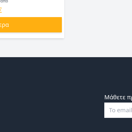
 από
€
ερα
Μάθετε π