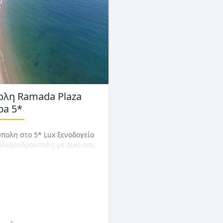
ολη Ramada Plaza
pa 5*
πολη στο 5* Lux ξενοδοχείο
Αλεξανδρούπολη με δικό σας
e. 1ο παιδί έως 12 ετών ΔΩΡΕΑΝ.