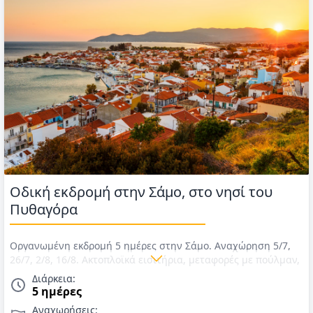
Οδική εκδρομή στην Σάμο, στο νησί του
Πυθαγόρα
Οργανωμένη εκδρομή 5 ημέρες στην Σάμο. Αναχώρηση 5/7,
26/7, 2/8, 16/8. Ακτοπλοϊκά εισιτήρια, μεταφορές με πούλμαν,
διαμονή σε ξενοδοχείο 4*, 4 πρωινά & αρχηγός/συνοδός.
Διάρκεια:
Τιμές για Καλοκαίρι 2026.
5 ημέρες
Αναχωρήσεις: