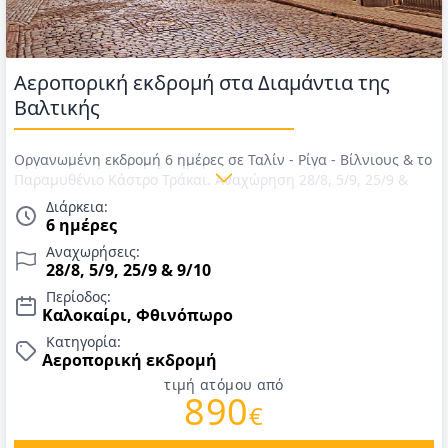
Αεροπορική εκδρομή στα Διαμάντια της
Βαλτικής
Οργανωμένη εκδρομή 6 ημέρες σε Ταλίν - Ρίγα - Βίλνιους & το
Παραμυθένιο Κάστρο Τράκαι. Αναχώρηση 28/8, 5/9, 25/9 &
9/10. Αεροπορικά εισιτήρια με Turkish Airlines, ΦΟΡΟΙ,
Διάρκεια:
διαμονή σε ξενοδοχεία 4*, πρωινό καθημερινά, μεταφορές,
6 ημέρες
εκδρομές & έμπειρος αρχηγός/συνοδός. Τιμές για Καλοκαίρι &
Αναχωρήσεις:
Φθινόπωρο 2026.
28/8, 5/9, 25/9 & 9/10
Περίοδος:
Καλοκαίρι, Φθινόπωρο
Κατηγορία:
Αεροπορική εκδρομή
τιμή ατόμου από
890
€