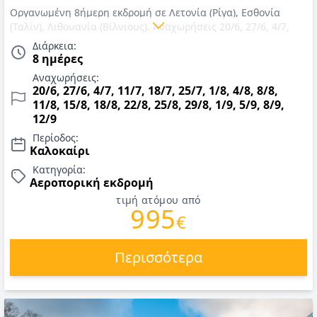
Οργανωμένη 8ήμερη εκδρομή σε Λετονία (Ρίγα), Εσθονία
(Ταλίν), Λιθουανία (Βίλνιους). Αναχωρήσεις 20/6, 27/6, 4/7,
11/7, 18/7, 25/7, 1/8, 4/8, 8/8, 11/8, 15/8, 18/8, 22/8, 25/8, 29/8,
Διάρκεια:
1/9, 5/9, 8/9, 12/9. Αεροπορικά εισιτήρια με Air Baltic, διαμονή
8 ημέρες
σε επιλεγμένα ξενοδοχεία 4*, πρωινό σε μπουφέ,
Αναχωρήσεις:
μετακινήσεις, ξεναγήσεις, εκδρομές, αρχηγός - συνοδός. Τιμές
20/6, 27/6, 4/7, 11/7, 18/7, 25/7, 1/8, 4/8, 8/8,
για Καλοκαίρι 2026.
11/8, 15/8, 18/8, 22/8, 25/8, 29/8, 1/9, 5/9, 8/9,
12/9
Περίοδος:
Καλοκαίρι
Κατηγορία:
Αεροπορική εκδρομή
τιμή ατόμου από
995
€
Περισσότερα