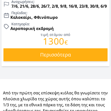
Αναχωρήσεις:
εκδρομές, επίσημοι ξεναγοί, εκδρομές, περιηγήσεις,
7/6, 21/6, 28/6, 26/7, 2/8, 9/8, 16/8, 23/8, 30/8, 6/9
μεταφορές και έμπειρος αρχηγός/συνοδός. Τιμές για
Περίοδος:
Καλοκαίρι 2026.
Καλοκαίρι, Φθινόπωρο
Κατηγορία:
Αεροπορική εκδρομή
τιμή ατόμου από
1300
€
Περισσότερα
Από την πρώτη σας επίσκεψη κιόλας θα γνωρίσετε την
πλούσια χλωρίδα της χώρας αυτής όπου καλύπτει το
1/3 της, με τα εθνικά πάρκα της, τα δάση της και τους
υδροβιότοπους της. Επισκεφθείτε το γηραιότερο