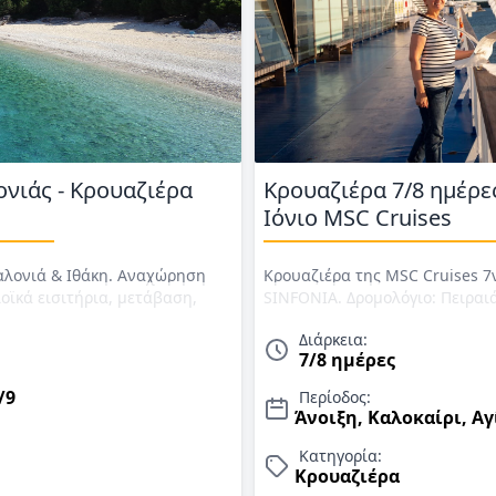
νιάς - Κρουαζιέρα
Κρουαζιέρα 7/8 ημέρε
Ιόνιο MSC Cruises
αλονιά & Ιθάκη. Αναχώρηση
Κρουαζιέρα της MSC Cruises 7
οπλοϊκά εισιτήρια, μετάβαση,
SINFONIA. Δρομολόγιο: Πειραι
πρωινό καθημερινά & 4 δείπνα &
Κεφαλονιά, Κέρκυρα, Μπάρι, Σ
Διάρκεια:
 Σεπτέμβριο 2026.
Τρίτη 12/5 έως 13/10/26
7/8 ημέρες
/9
Περίοδος:
Άνοιξη, Καλοκαίρι, Α
Κατηγορία:
Κρουαζιέρα