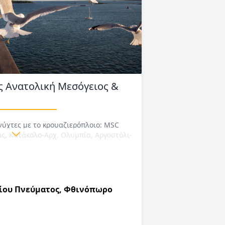
ς Ανατολική Μεσόγειος &
νύχτες με το κρουαζιερόπλοιο: MSC
άς, Κατάκολο-Αρχ. Ολυμπία, Αργοστόλι-
αντορίνη, Πειραιάς. Αναχωρήσεις Κάθε
γίου Πνεύματος, Φθινόπωρο