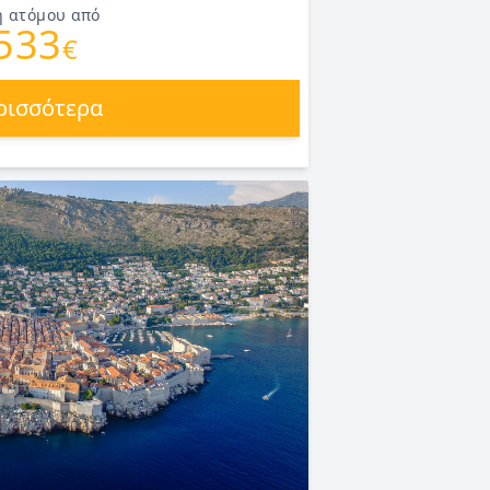
ή ατόμου από
533
€
ρισσότερα