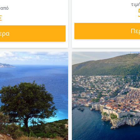
τιμ
 από
€
Πε
ερα