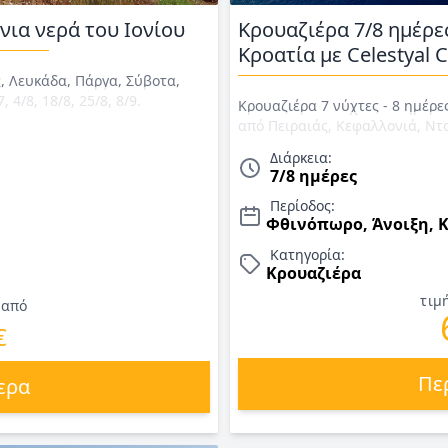
νια νερά του Ιονίου
Κρουαζιέρα 7/8 ημέρε
Κροατία με Celestyal C
 Λευκάδα, Πάργα, Σύβοτα,
 4/8, 18/8, 25/8, 8/9.
Κρουαζιέρα 7 νύχτες - 8 ημέρε
 Λευκάδα-Κεφαλονιά-Ιθάκη-
από Πειραιάς, Κεφαλλονιά, Ντ
 διαμονή σε επιλεγμένο
Κατάκολο, Πειραιάς Αναχωρήσεις
Διάρκεια:
υνοδός. Τιμές για Καλοκαίρι
3/4/27, 17/4, 1/5, 31/7, 14/8, 28
7/8 ημέρες
κρουαζιερόπλοιο CELESTYAL JO
2026 - 2027)
Περίοδος:
Φθινόπωρο, Άνοιξη, 
Κατηγορία:
Κρουαζιέρα
τιμ
 από
€
Πε
ερα