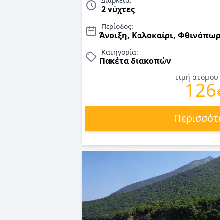
Διάρκεια:
ΔΩΡΕΑΝ! Early Booking 30/6/26. ΤΙΜΕΣ γ
2 νύχτες
Περίοδος:
Άνοιξη, Καλοκαίρι, Φθινόπω
Κατηγορία:
Πακέτα διακοπών
τιμή ατόμου
126
Περισσότ