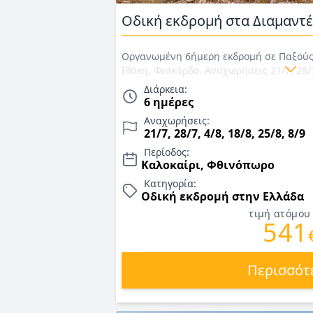
Οδική εκδρομή στα Διαμαντέ
Οργανωμένη 6ήμερη εκδρομή σε Παξούς,
Ιθάκη, Φισκάρδο. Αναχωρήσεις 21/7, 28/7,
Μεταφορές με πούλμαν, κρουαζιέρες σε
Διάρκεια:
Σκορπιό και στους Παξούς – Αντίπαξους,
6 ημέρες
ξενοδοχείο 3*, ημιδιατροφή, αρχηγός- σ
Αναχωρήσεις:
2026.
21/7, 28/7, 4/8, 18/8, 25/8, 8/9
Περίοδος:
Καλοκαίρι, Φθινόπωρο
Κατηγορία:
Οδική εκδρομή στην Ελλάδα
τιμή ατόμου
541
Περισσότ