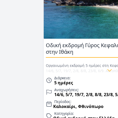
Οδική εκδρομή Γύρος Κεφαλο
στην Ιθάκη
Οργανωμένη εκδρομή 5 ημέρες στη Κεφ
14/6, 5/7, 19/7, 2/8, 8/8, 23/8, 6/9. Ακτ
επιστροφή, διαμονή σε ξενοδοχείο 3*, 
Διάρκεια:
αρχηγός/συνοδός. Τιμές για Καλοκαίρι &
5 ημέρες
Αναχωρήσεις:
14/6, 5/7, 19/7, 2/8, 8/8, 23/8, 5
Περίοδος:
Καλοκαίρι, Φθινόπωρο
Κατηγορία: