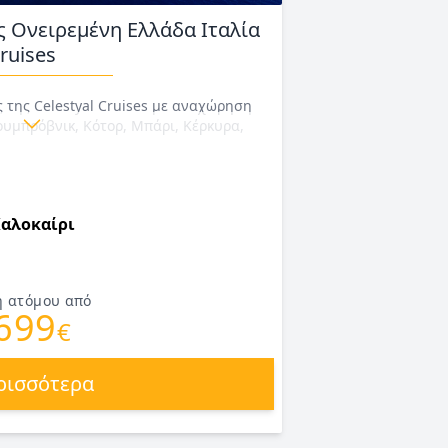
ς Ονειρεμένη Ελλάδα Ιταλία
ruises
ς της Celestyal Cruises με αναχώρηση
ουμπρόβνικ, Κότορ, Μπάρι, Κέρκυρα,
 2/5, 1/8, 15/8, 29/8, 17/10, 31/10,
/8, 16/10, 30/10/27 με το
URNEY (άνοιξη καλοκαίρι φθινόπωρο
Καλοκαίρι
ή ατόμου από
699
€
ρισσότερα