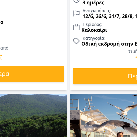
ια καλοκαίρι 2026
Εισιτήριο ημερήσιας κρουαζιέ
3 ημέρες
συνοδός. Τιμές για Καλοκαίρι 
Αναχωρήσεις:
12/6, 26/6, 31/7, 28/8, 
ρο
Περίοδος:
Καλοκαίρι
Κατηγορία:
Οδική εκδρομή στην 
 από
τιμ
€
ερα
Πε