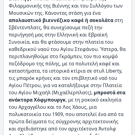
Φιλαρμονικής της Βιέννης και του Συλλόγου των
Μουσικών της. Κάνοντας στάση για ένα
απολαυστικό βιεννέζικο καφέ ή σοκολάτα
στη
Σβέντενπλατς, θα συνεχίσουμε πεζή την
περιήγησή μας στην Ελληνική και Εβραϊκή
Συνοικία, και θα φτάσουμε στην πλατεία του
καθεδρικού ναού του Αγίου Στεφάνου. Ύστερα, θα
περιπλανηθούμε στο Γκράμπεν, τον πιο κομψό
πεζόδρομο της πόλης, με τα πολυτελή καφέ και
καταστήματα, τα ιστορικά κτίρια σε στυλ Liberty,
τις μπαρόκ κρήνες και τον επιβλητικό ναό του
Αγίου Πέτρου, για να καταλήξουμε στην Πλατεία
του Αγίου Μιχαήλ (Μιχαέλερπλατς),
μπροστά στα
ανάκτορα Χόφμπουργκ
, με τη ροκοκό εκκλησία
του Αρχαγγέλου και το Λος Χάους, μια
πολυκατοικία του 1909, που αποτελεί ένα από τα
πρώτα δείγματα τις σύγχρονης αρχιτεκτονικής
και σχεδιάστηκε από τον αρχιτέκτονα Άντολφ