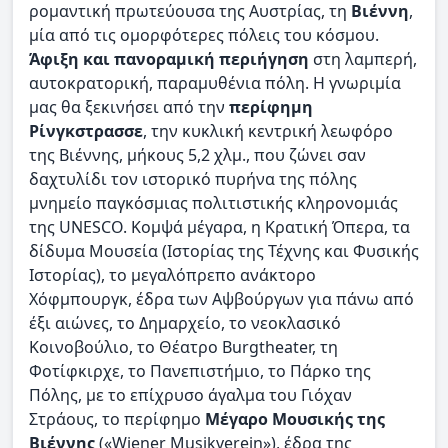
ρομαντική πρωτεύουσα της Αυστρίας, τη
Βιέννη
,
μία από τις ομορφότερες πόλεις του κόσμου.
Άφιξη και πανοραμική περιήγηση
στη λαμπερή,
αυτοκρατορική, παραμυθένια πόλη. Η γνωριμία
μας θα ξεκινήσει από την
περίφημη
Ρίνγκστρασσε
, την κυκλική κεντρική λεωφόρο
της Βιέννης, μήκους 5,2 χλμ., που ζώνει σαν
δαχτυλίδι τον ιστορικό πυρήνα της πόλης
μνημείο παγκόσμιας πολιτιστικής κληρονομιάς
της UNESCO. Κομψά μέγαρα, η Κρατική Όπερα, τα
δίδυμα Μουσεία (Ιστορίας της Τέχνης και Φυσικής
Ιστορίας), το μεγαλόπρεπο ανάκτορο
Χόφμπουργκ, έδρα των Αψβούργων για πάνω από
έξι αιώνες, το Δημαρχείο, το νεοκλασικό
Κοινοβούλιο, το Θέατρο Burgtheater, τη
Φοτίφκιρχε, το Πανεπιστήμιο, το Πάρκο της
Πόλης, με το επίχρυσο άγαλμα του Γιόχαν
Στράους, το περίφημο
Μέγαρο Μουσικής της
Βιέννης
(«Wiener Musikverein»), έδρα της