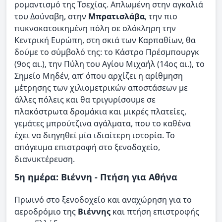
ρομαντισμό της Τσεχίας. Απλωμένη στην αγκαλιά
του Δούναβη, στην
Μπρατισλάβα
, την πιο
πυκνοκατοικημένη πόλη σε ολόκληρη την
Κεντρική Ευρώπη, στη σκιά των Καρπαθίων, θα
δούμε το σύμβολό της: το Κάστρο Πρέσμπουργκ
(9ος αι.), την Πύλη του Αγίου Μιχαήλ (14ος αι.), το
Σημείο Μηδέν, απ’ όπου αρχίζει η αρίθμηση
μέτρησης των χιλιομετρικών αποστάσεων με
άλλες πόλεις και θα τριγυρίσουμε σε
πλακόστρωτα δρομάκια και μικρές πλατείες,
γεμάτες μπρούτζινα αγάλματα, που το καθένα
έχει να διηγηθεί μία ιδιαίτερη ιστορία. Το
απόγευμα επιστροφή στο ξενοδοχείο,
διανυκτέρευση.
5η ημέρα: Βιέννη - Πτήση για Αθήνα
Πρωινό στο ξενοδοχείο και αναχώρηση για το
αεροδρόμιο της
Βιέννης
και πτήση επιστροφής