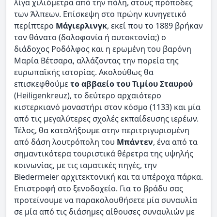
λίγα χιλιόμετρα από την πόλη, στους πρόποδες
των Άλπεων. Επίσκεψη στο πρώην κυνηγετικό
περίπτερο
Μάγιερλινγκ
, εκεί που το 1889 βρήκαν
τον θάνατο (δολοφονία ή αυτοκτονία;) ο
διάδοχος Ροδόλφος και η ερωμένη του βαρόνη
Μαρία Βέτσαρα, αλλάζοντας την πορεία της
ευρωπαϊκής ιστορίας. Ακολούθως θα
επισκεφθούμε
το αββαείο του Τιμίου Σταυρού
(Heiligenkreuz), το δεύτερο αρχαιότερο
κιστερκιανό μοναστήρι στον κόσμο (1133) και μία
από τις μεγαλύτερες σχολές εκπαίδευσης ιερέων.
Τέλος, θα καταλήξουμε στην περιτριγυρισμένη
από δάση λουτρόπολη του
Μπάντεν
, ένα από τα
σημαντικότερα τουριστικά θέρετρα της υψηλής
κοινωνίας, με τις ιαματικές πηγές, την
Biedermeier αρχιτεκτονική και τα υπέροχα πάρκα.
Επιστροφή στο ξενοδοχείο. Για το βράδυ σας
προτείνουμε να παρακολουθήσετε μία συναυλία
σε μία από τις διάσημες αίθουσες συναυλιών με