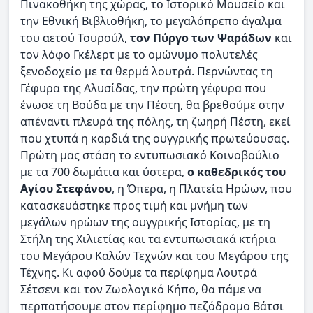
Πινακοθήκη της χώρας, το Ιστορικό Μουσείο και
την Εθνική Βιβλιοθήκη, το μεγαλόπρεπο άγαλμα
του αετού Τουρούλ,
τον Πύργο των Ψαράδων
και
τον λόφο Γκέλερτ με το ομώνυμο πολυτελές
ξενοδοχείο με τα θερμά λουτρά. Περνώντας τη
Γέφυρα της Αλυσίδας, την πρώτη γέφυρα που
ένωσε τη Βούδα με την Πέστη, θα βρεθούμε στην
απέναντι πλευρά της πόλης, τη ζωηρή Πέστη, εκεί
που χτυπά η καρδιά της ουγγρικής πρωτεύουσας.
Πρώτη μας στάση το εντυπωσιακό Κοινοβούλιο
με τα 700 δωμάτια και ύστερα,
ο καθεδρικός του
Αγίου Στεφάνου
, η Όπερα, η Πλατεία Ηρώων, που
κατασκευάστηκε προς τιμή και μνήμη των
μεγάλων ηρώων της ουγγρικής Ιστορίας, με τη
Στήλη της Χιλιετίας και τα εντυπωσιακά κτήρια
του Μεγάρου Καλών Τεχνών και του Μεγάρου της
Τέχνης. Κι αφού δούμε τα περίφημα Λουτρά
Σέτσενι και τον Ζωολογικό Κήπο, θα πάμε να
περπατήσουμε στον περίφημο πεζόδρομο Βάτσι