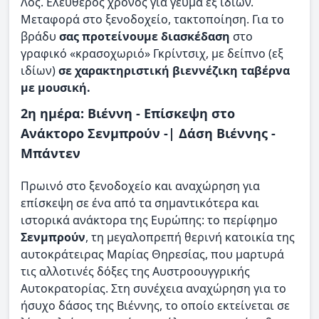
Λος. Ελεύθερος χρόνος για γεύμα εξ ιδίων.
Μεταφορά στο ξενοδοχείο, τακτοποίηση. Για το
βράδυ
σας προτείνουμε διασκέδαση
στο
γραφικό «κρασοχωριό» Γκρίντσιχ, με δείπνο (εξ
ιδίων)
σε χαρακτηριστική βιεννέζικη ταβέρνα
με μουσική.
2η ημέρα: Βιέννη - Επίσκεψη στο
Ανάκτορο Σενμπρούν -| Δάση Βιέννης -
Μπάντεν
Πρωινό στο ξενοδοχείο και αναχώρηση για
επίσκεψη σε ένα από τα σημαντικότερα και
ιστορικά ανάκτορα της Ευρώπης: το περίφημο
Σενμπρούν
, τη μεγαλοπρεπή θερινή κατοικία της
αυτοκράτειρας Μαρίας Θηρεσίας, που μαρτυρά
τις αλλοτινές δόξες της Αυστροουγγρικής
Αυτοκρατορίας. Στη συνέχεια αναχώρηση για το
ήσυχο δάσος της Βιέννης, το οποίο εκτείνεται σε