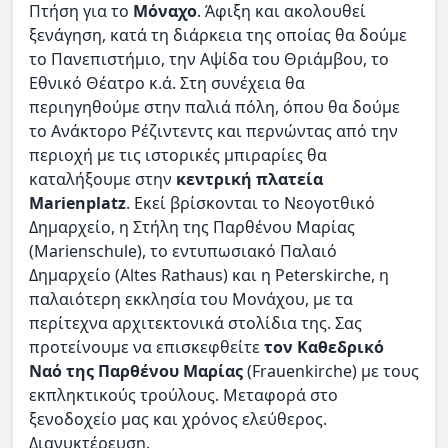
Πτήση για το
Μόναχο
. Άφιξη και ακολουθεί
ξενάγηση, κατά τη διάρκεια της οποίας θα δούμε
το Πανεπιστήμιο, την Αψίδα του Θριάμβου, το
Εθνικό Θέατρο κ.ά. Στη συνέχεια θα
περιηγηθούμε στην παλιά πόλη, όπου θα δούμε
το Ανάκτορο Ρέζιντεντς και περνώντας από την
περιοχή με τις ιστορικές μπιραρίες θα
καταλήξουμε στην
κεντρική πλατεία
Marienplatz
. Εκεί βρίσκονται το Νεογοτθικό
Δημαρχείο, η Στήλη της Παρθένου Μαρίας
(Marienschule), το εντυπωσιακό Παλαιό
Δημαρχείο (Altes Rathaus) και η Peterskirche, η
παλαιότερη εκκλησία του Μονάχου, με τα
περίτεχνα αρχιτεκτονικά στολίδια της. Σας
προτείνουμε να επισκεφθείτε
τον Καθεδρικό
Ναό της Παρθένου Μαρίας
(Frauenkirche) με τους
εκπληκτικούς τρούλους. Μεταφορά στο
ξενοδοχείο μας και χρόνος ελεύθερος.
Διανυκτέρευση.