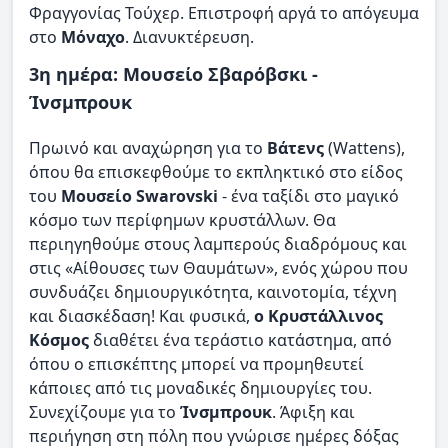
Φραγγονίας Τούχερ. Επιστροφή αργά το απόγευμα
στο
Μόναχο
. Διανυκτέρευση.
3η ημέρα: Μουσείο Σβαρόβσκι -
Ίνσμπρουκ
Πρωινό και αναχώρηση για το
Βάτενς
(Wattens),
όπου θα επισκεφθούμε το εκπληκτικό στο είδος
του
Μουσείο Swarovski
- ένα ταξίδι στο μαγικό
κόσμο των περίφημων κρυστάλλων. Θα
περιηγηθούμε στους λαμπερούς διαδρόμους και
στις «Αίθουσες των Θαυμάτων», ενός χώρου που
συνδυάζει δημιουργικότητα, καινοτομία, τέχνη
και διασκέδαση! Και φυσικά,
ο Κρυστάλλινος
Κόσμος
διαθέτει ένα τεράστιο κατάστημα, από
όπου ο επισκέπτης μπορεί να προμηθευτεί
κάποιες από τις μοναδικές δημιουργίες του.
Συνεχίζουμε για το
Ίνσμπρουκ
. Άφιξη και
περιήγηση στη πόλη που γνώρισε ημέρες δόξας