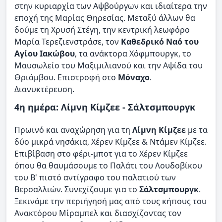
στην κυριαρχία των Αψβούργων και ιδιαίτερα την
εποχή της Μαρίας Θηρεσίας. Μεταξύ άλλων θα
δούμε τη Χρυσή Στέγη, την κεντρική λεωφόρο
Μαρία Τερεζιενστράσε, τον
Καθεδρικό Ναό του
Αγίου Ιακώβου
, τα ανάκτορα Χόφμπουργκ, το
Μαυσωλείο του Μαξιμιλιανού και την Αψίδα του
Θριάμβου. Επιστροφή στο
Μόναχο
.
Διανυκτέρευση.
4η ημέρα: Λίμνη Κίμζεε - Σάλτσμπουργκ
Πρωινό και αναχώρηση για τη
Λίμνη Κίμζεε
με τα
δύο μικρά νησάκια, Χέρεν Κίμζεε & Ντάμεν Κίμζεε.
Επιβίβαση στο φέρι-μποτ για το Χέρεν Κίμζεε
όπου θα θαυμάσουμε το Παλάτι του Λουδοβίκου
του Β' πιστό αντίγραφο του παλατιού των
Βερσαλλιών. Συνεχίζουμε για το
Σάλτσμπουργκ
.
Ξεκινάμε την περιήγησή μας από τους κήπους του
Ανακτόρου Mίραμπελ και διασχίζοντας τον