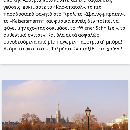
από την Αυστρία πριν κάνετε και ένα ταξίδι στις
γεύσεις! Δοκιμάστε το «Κασ-σπατσλ», το πιο
παραδοσιακό φαγητό στο Τιρόλ, το «Σβαινς-μπρατεν»,
το «Kaisersmarrn» και φυσικά κανείς δεν πρέπει να
φύγει μην έχοντας δοκιμάσει το «Wiener Schnitzel», το
αυθεντικό σνίτσελ! Και όλα αυτά ασφαλώς
συνοδευόμενα από μία παγωμένη αυστριακή μπύρα!
Ακόμα το σκέφτεστε; Τολμήστε ένα ταξίδι στο χρόνο!