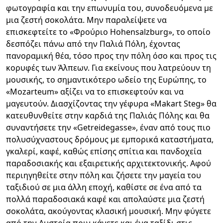
φωτογραφία και την επωνυμία του, συνοδευόμενα με
μια ζεστή σοκολάτα. Μην παραλείψετε να
επισκεφτείτε το «Φρούριο Hohensalzburg», το οποίο
δεσπόζει πάνω από την Παλιά Πόλη, έχοντας
πανοραμική θέα, τόσο προς την πόλη όσο και προς τις
κορυφές των Άλπεων. Για εκείνους που λατρεύουν τη
μουσικής, το σημαντικότερο ωδείο της Ευρώπης, το
«Mozarteum» αξίζει να το επισκεφτούν και να
μαγευτούν. Διασχίζοντας την γέφυρα «Makart Steg» θα
κατευθυνθείτε στην καρδιά της Παλιάς Πόλης και θα
συναντήσετε την «Getreidegasse», έναν από τους πιο
πολυσύχναστους δρόμους με εμπορικά καταστήματα,
γκαλερί, καφέ, καθώς επίσης σπίτια και πανδοχεία
παραδοσιακής και εξαιρετικής αρχιτεκτονικής. Αφού
περιηγηθείτε στην πόλη και ζήσετε την μαγεία του
ταξιδιού σε μια άλλη εποχή, καθίστε σε ένα από τα
πολλά παραδοσιακά καφέ και απολαύστε μια ζεστή
σοκολάτα, ακούγοντας κλασική μουσική. Μην φύγετε