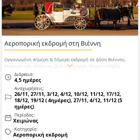
Αεροπορική εκδρομή στη Βιέννη
Οργανωμένη 4ήμερη & 5ήμερη εκδρομή σε Δάση Βιέννης,
Μάγιερλινγκ, Μπάντεν, (Σάλτσμπουργκ, Μπρατισλάβα).
Αναχώρηση 26/11, 27/11, 3/12, 4/12, 10/12, 11/12, 17/12,
Διάρκεια:
18/12, 19/12 ( 4ημέρες), 27/11, 4/12, 11/12 (5 ημέρες).
4,5 ημέρες
Αεροπορικά εισιτήρια, διαμονή σε ξενοδοχείο της επιλογής
Αναχωρήσεις:
σας, μπουφέ πρόγευμα, εκδρομές, περιηγήσεις, εκδρομές,
26/11, 27/11, 3/12, 4/12, 10/12, 11/12, 17/12,
ξεναγήσεις, αρχηγός - συνοδός. Τιμές για Χειμώνα 2026.
18/12, 19/12 ( 4ημέρες), 27/11, 4/12, 11/12 (5
ημέρες)
Περίοδος:
Χειμώνας
Κατηγορία:
Αεροπορική εκδρομή