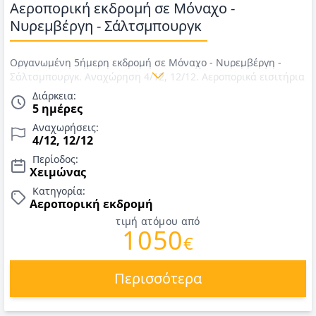
Αεροπορική εκδρομή σε Μόναχο -
Νυρεμβέργη - Σάλτσμπουργκ
Οργανωμένη 5ήμερη εκδρομή σε Μόναχο - Νυρεμβέργη -
Σάλτσμπουργκ. Αναχώρηση 4/12, 12/12. Αεροπορικά εισιτήρια
με Aegean, μια αποσκευή έως 23 κιλά και μία χειραποσκευή
Διάρκεια:
έως 8 κιλά , ΦΟΡΟΙ, διαμονή σε ξενοδοχείο 4*, πρωινό,
5 ημέρες
μεταφορές, περιηγήσεις, ξενάγηση στο Σάλτσμπουργκ και
Αναχωρήσεις:
αρχηγός/συνοδός. Τιμές για Δεκέμβριος 2026.
4/12, 12/12
Περίοδος:
Χειμώνας
Κατηγορία:
Αεροπορική εκδρομή
τιμή ατόμου από
1050
€
Περισσότερα