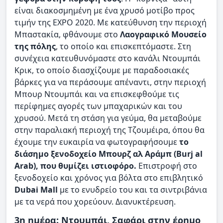
είναι διακοσμημένη με ένα χρυσό μοτίβο προς
τιμήν της EXPO 2020. Με κατεύθυνση την περιοχή
Μπαστακία, φθάνουμε στο
Λαογραφικό Μουσείο
της πόλης
, το οποίο και επισκεπτόμαστε. Στη
συνέχεια κατευθυνόμαστε στο κανάλι Ντουμπάι
Κρικ, το οποίο διασχίζουμε με παραδοσιακές
βάρκες για να περάσουμε απέναντι, στην περιοχή
Μπουρ Ντουμπάι και να επισκεφθούμε τις
περίφημες αγορές των μπαχαρικών και του
χρυσού. Μετά τη στάση για γεύμα, θα μεταβούμε
στην παραλιακή περιοχή της Τζουμέιρα, όπου θα
έχουμε την ευκαιρία να φωτογραφήσουμε
το
διάσημο ξενοδοχείο Μπουρζ αλ Αράμπ (Burj al
Arab), που θυμίζει ιστιοφόρο.
Επιστροφή στο
ξενοδοχείο και χρόνος για βόλτα στο επιβλητικό
Dubai Mall
με το ενυδρείο του και τα σιντριβάνια
με τα νερά που χορεύουν. Διανυκτέρευση.
3η ημέρα: Ντουμπάι, Σαφάρι στην έρημο