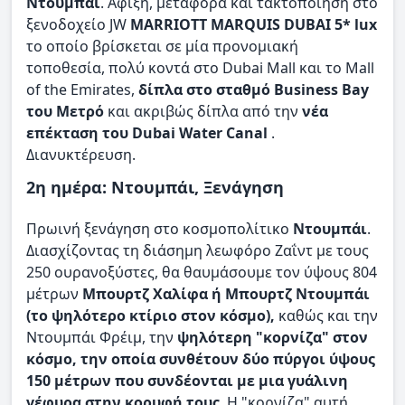
Ντουμπάι
. Άφιξη, μεταφορά και τακτοποίηση στο
ξενοδοχείο JW
MARRIOTT MARQUIS DUBAI 5* lux
το οποίο βρίσκεται σε μία προνομιακή
τοποθεσία, πολύ κοντά στο Dubai Mall και το Mall
of the Emirates,
δίπλα στο σταθμό Business Bay
του Μετρό
και ακριβώς δίπλα από την
νέα
επέκταση του Dubai Water Canal
.
Διανυκτέρευση.
2η ημέρα: Ντουμπάι, Ξενάγηση
Πρωινή ξενάγηση στο κοσμοπολίτικο
Ντουμπάι
.
Διασχίζοντας τη διάσημη λεωφόρο Ζαΐντ με τους
250 ουρανοξύστες, θα θαυμάσουμε τον ύψους 804
μέτρων
Μπουρτζ Χαλίφα ή Μπουρτζ Ντουμπάι
(το ψηλότερο κτίριο στον κόσμο),
καθώς και την
Ντουμπάι Φρέιμ, την
ψηλότερη "κορνίζα" στον
κόσμο, την οποία συνθέτουν δύο πύργοι ύψους
150 μέτρων που συνδέονται με μια γυάλινη
γέφυρα στην κορυφή τους
. Η "κορνίζα" αυτή