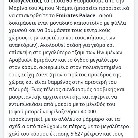
οικογένειας),
τα οποία θα θαυμάσουμε από την
Μαρίνα του Άμπου Ντάμπι (μπορείτε προαιρετικά
να επισκεφθείτε το
Emirates Palace
- αφού
δοκιμάσετε έναν μοναδικό καπουτσίνο με φύλλα
χρυσού και να θαυμάσετε τους κεντρικούς
χώρους, την καφετέρια και τους κήπους των
ανακτόρων). Ακολουθεί στάση για γεύμα και
επίσκεψη στο μεγαλύτερο τζαμί των Ηνωμένων
Αραβικών Εμιράτων και το όγδοο μεγαλύτερο
στον κόσμο, αφιερωμένο στον πολυαγαπημένο
τους Σεΐχη Ζάιντ (ήταν ο πρώτος πρόεδρος της
χώρας και είναι θαμμένος στην αριστερή του
πλευρά). Ένας τέλειος συνδυασμός αραβικής και
μαυριτανικής αρχιτεκτονικής, καταφέρνει να
εντυπωσιάσει από μακριά με το μέγεθός του
(αφού μπορεί να φιλοξενήσει 40.000
προσκυνητές), με το ολόλευκο μάρμαρο και τα
σχέδια από πολύχρωμες πέτρες, με το μεγαλύτερο
χαλί του κόσμου έκτασης 5.627 μέτρων και τους