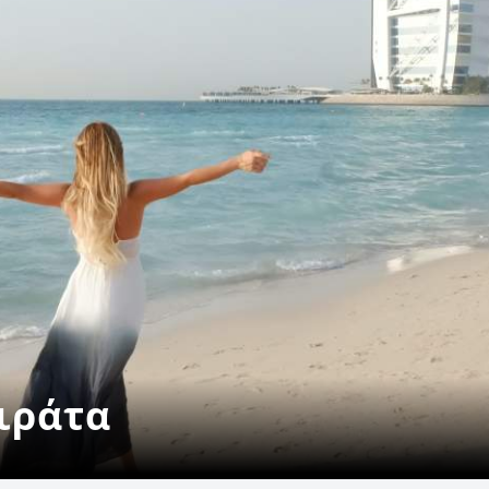
ιράτα