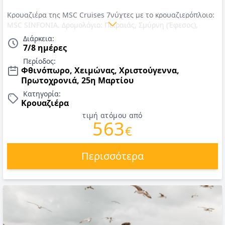
Κρουαζιέρα της MSC Cruises 7νύχτες με το κρουαζιερόπλοιο:
MSC SINFONIA. Δρομολόγιο: Πειραιάς, Σμύρνη (‘Εφεσος),
Κωνσταντινούπολη, Κέρκυρα, Μπάρι, Πειραιάς. Αναχωρήσεις
Διάρκεια:
Κάθε Δευτέρα από 2 Νοεμβρίου 2026 έως και 12 Απριλίου
7/8 ημέρες
2027
Περίοδος:
Φθινόπωρο, Χειμώνας, Χριστούγεννα,
Πρωτοχρονιά, 25η Μαρτίου
Κατηγορία:
Κρουαζιέρα
τιμή ατόμου από
563
€
Περισσότερα