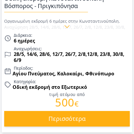
Βόσπορος - Πριγκιπόνησα
Οργανωμένη εκδρομή 6 ημέρες στην Κωνσταντινούπολη.
Αναχώρηση 28/5, 14/6, 28/6, 12/7, 26/7, 2/8, 12/8, 23/8, 30/8,
6/9. Μεταφορές με πουλμαν, διαμονή σε ξενοδοχείο 4* στην
Διάρκεια:
Κωνσταντινούπολη, πρωινό καθημερινά, 1 δείπνο και 2
6 ημέρες
γεύματα σε τοπικά εστιατόρια, εκδρομή στα Πριγκηπονήσια &
Αναχωρήσεις:
εισιτήρια μετάβασης, περιηγήσεις, ξεναγήσεις & αρχηγός/
28/5, 14/6, 28/6, 12/7, 26/7, 2/8,12/8, 23/8, 30/8,
ξεναγός. Τιμές για Καλοκαίρι 2026.
6/9
Περίοδος:
Αγίου Πνεύματος, Καλοκαίρι, Φθινόπωρο
Κατηγορία:
Οδική εκδρομή στο Εξωτερικό
τιμή ατόμου από
500
€
Περισσότερα