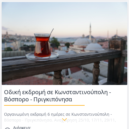
Οδική εκδρομή σε Κωνσταντινούπολη -
Βόσπορο - Πριγκιπόνησα
Οργανωμένη εκδρομή 6 ημέρες σε Κωνσταντινούπολη -
Βόσπορο - Πριγκιπόνησα. Αναχώρηση 25/10, 17/11, 29/11,
22/12, 29/12, 3/1. Διαμονή σε ξενοδοχείο 4* στην
Διάρκεια: