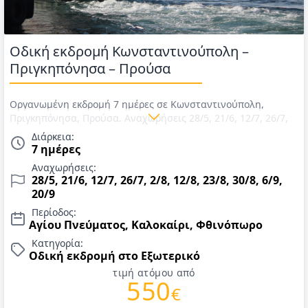
Οδική εκδρομή Κωνσταντινούπολη –
Πριγκηπόνησα – Προύσα
Οργανωμένη εκδρομή 7 ημέρες σε Κωνσταντινούπολη,
Πριγκηπόνησα, Προύσα. Αναχωρήσεις 28/5, 21/6, 12/7, 26/7,
2/8, 12/8, 23/8, 30/8, 6/9, 20/9. Μεταφορά με πούλμαν,
Διάρκεια:
διαμονή σε ξενοδοχεία 4* σε Προύσα & Κωνσταντινούπολη,
7 ημέρες
πρωινό καθημερινά, 3 γεύματα ή δείπνα στην
Αναχωρήσεις:
Κωνσταντινούπολη, εκδρομή στα Πριγκηπονήσια & εισιτήρια
28/5, 21/6, 12/7, 26/7, 2/8, 12/8, 23/8, 30/8, 6/9,
μετάβασης & αρχηγός/ξεναγός. Τιμές για Καλοκαίρι &
20/9
Φθινόπωρο 2026.
Περίοδος:
Αγίου Πνεύματος, Καλοκαίρι, Φθινόπωρο
Κατηγορία:
Οδική εκδρομή στο Εξωτερικό
τιμή ατόμου από
550
€