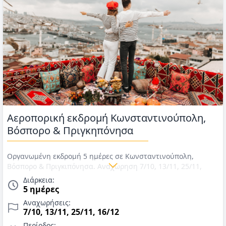
Αεροπορική εκδρομή Κωνσταντινούπολη,
Βόσπορο & Πριγκηπόνησα
Οργανωμένη εκδρομή 5 ημέρες σε Κωνσταντινούπολη,
Βόσπορο & Πριγκιπόνησα. Αναχώρηση 7/10, 13/11, 25/11,
16/12. Αεροπορικά εισιτήρια με Aegean, διαμονή σε
Διάρκεια:
ξενοδοχείο της επιλογής σας με πρωινό, 2 γεύματα, εισιτήρια
5 ημέρες
πλοιαρίων & συνοδός/ξεναγός. Τιμές για Οκτώβριο έως
Αναχωρήσεις:
Δεκέμβριο 2026.
7/10, 13/11, 25/11, 16/12
Περίοδος: