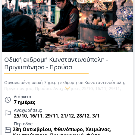
Οδική εκδρομή Κωνσταντινούπολη -
Πριγκιπόνησα - Προύσα
Οργανωμένη οδική 7ήμερη εκδρομή σε Κωνσταντινούπολη,
Πριγκιπόνησα, Προύσα. Αναχωρήσεις 25/10, 16/11, 29/11,
21/12, 28/12, 3/1. Μεταφορές με πούλμαν, διαμονή σε
Διάρκεια:
επιλεγμένα ξενοδοχεία, πρωινό, 3 γεύματα ή δείπνα στην
7 ημέρες
Κωνσταντινούπολη, εκδρομή στα Πριγκιπόνησα & εισιτήρια
Αναχωρήσεις:
μετάβασης, περιηγήσεις, ξεναγήσεις, αρχηγός - ξεναγός.
25/10, 16/11, 29/11, 21/12, 28/12, 3/1
Τιμές για 28η Οκτωβρίου, Νοέμβριο, Χριστούγεννα,
Περίοδος:
Πρωτοχρονιά & Φώτα 2026-2027.
28η Οκτωβρίου, Φθινόπωρο, Χειμώνας,