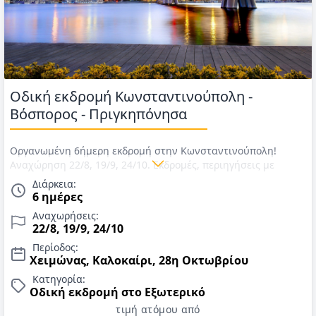
Οδική εκδρομή Κωνσταντινούπολη -
Βόσπορος - Πριγκηπόνησα
Οργανωμένη 6ήμερη εκδρομή στην Κωνσταντινούπολη!
Αναχώρηση 22/8, 19/9, 24/10. Εκδρομές, περιηγήσεις με
πούλμαν, διαμονή σε επιλεγμένα ξενοδοχεία 3* & 4*, 5
Διάρκεια:
πρωινά και 3 γεύματα ή δείπνα σε επιλεγμένα εστιατόρια
6 ημέρες
στην Κωνσταντινούπολη, εισιτήρια F/B για Πριγκηπόνησα &
Αναχωρήσεις:
αρχηγός/συνοδός. Τιμές έως 28η Οκτωβρίου 2026.
22/8, 19/9, 24/10
Περίοδος:
Χειμώνας, Καλοκαίρι, 28η Οκτωβρίου
Κατηγορία:
Οδική εκδρομή στο Εξωτερικό
τιμή ατόμου από