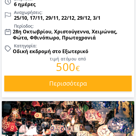
Κωνσταντινούπολη και διαμονή στην Ελλάδα, πρωινό, 1
6 ημέρες
δείπνο και 2 γεύματα, εκδρομή στα Πριγκιπόνησα & εισιτήριο
Αναχωρήσεις:
μετάβασης, περιηγήσεις, ξεναγήσεις & αρχηγός/ξεναγός.
25/10, 17/11, 29/11, 22/12, 29/12, 3/1
Τιμές για 28η Οκτωβρίου, Νοέμβριο, Χριστούγεννα,
Περίοδος:
Πρωτοχρονιά & Φώτα 2026-2027.
28η Οκτωβρίου, Χριστούγεννα, Χειμώνας,
Φώτα, Φθινόπωρο, Πρωτοχρονιά
Κατηγορία:
Οδική εκδρομή στο Εξωτερικό
τιμή ατόμου από
500
€
Περισσότερα