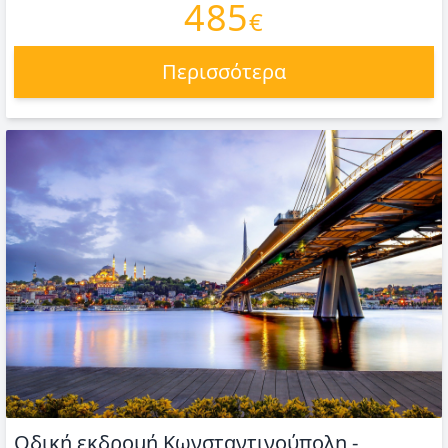
485
€
Περισσότερα
Οδική εκδρομή Κωνσταντινούπολη -