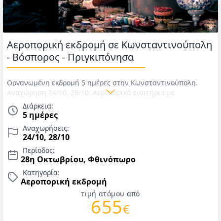
Αεροπορική εκδρομή σε Κωνσταντινούπολη
- Βόσπορος - Πριγκιπόνησα
Οργανωμένη εκδρομή 5 ημέρες στην Κωνσταντινούπολη.
Αναχώρηση 24/10, 28/10. Αεροπορικά εισιτήρια με
Aegean/Sky Express, μεταφορές, διαμονή σε ξενοδοχείο της
Διάρκεια:
επιλογής σας, φόρος διαμονής, 2 γεύματα, εισιτήρια
5 ημέρες
πλοιαρίου για τα Πριγκιπόνησα & τον Βόσπορο, τοπικός
Αναχωρήσεις:
ελληνόφωνος ξεναγός/συνοδός. Τιμές για 28η Οκτωβρίου
24/10, 28/10
2026.
Περίοδος:
28η Οκτωβρίου, Φθινόπωρο
Κατηγορία:
Αεροπορική εκδρομή
τιμή ατόμου από
655
€