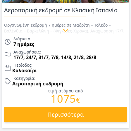
Αεροπορική εκδρομή σε Κλασική Ισπανία
Οργανωμένη εκδρομή 7 ημέρες σε Μαδρίτη – Τολέδο –
Βαλένθια – Βαρκελώνη – (Φιγκέρες-Χιρόνα). Αναχώρηση 17/7,
24/7, 31/7, 7/8, 14/8, 21/8, 28/8. Αεροπορικά εισιτήρια με
Διάρκεια:
Aegean, διαμονή σε ξενοδοχεία 4*, πρωινό καθημερινά,
7 ημέρες
μεταφορές, περιηγήσεις & έμπειρος συνοδός/αρχηγός. Τιμές
Αναχωρήσεις:
για Καλοκαίρι 2026.
17/7, 24/7, 31/7, 7/8, 14/8, 21/8, 28/8
Περίοδος:
Καλοκαίρι
Κατηγορία:
Αεροπορική εκδρομή
τιμή ατόμου από
1075
€
Περισσότερα