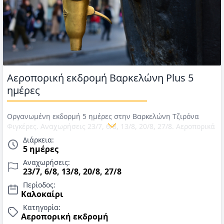
Αεροπορική εκδρομή Βαρκελώνη Plus 5
ημέρες
Οργανωμένη εκδορμή 5 ημέρες στην Βαρκελώνη Τζιρόνα
Φιγκέρες. Αναχωρήσεις 23/7, 6/8, 13/8, 20/8, 27/8. Αεροπορικά
εισιτήρια, διαμονή σε ξενοδοχείο 4*, πρωινό, ξενάγηση
Διάρκεια:
πόλης, μεταφορές, αρχηγός. Τιμές για Καλοκαίρι 2026
5 ημέρες
Αναχωρήσεις:
23/7, 6/8, 13/8, 20/8, 27/8
Περίοδος:
Καλοκαίρι
Κατηγορία:
Αεροπορική εκδρομή