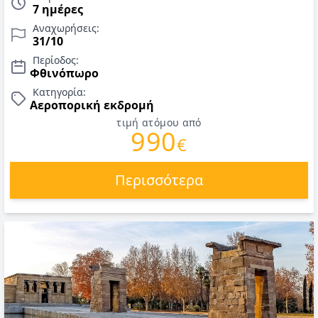
και δείπνα), εκδρομές, μεταφορές, αρχηγός. Τιμές για
7 ημέρες
Οκτώβριος 2026.
Αναχωρήσεις:
31/10
Περίοδος:
Φθινόπωρο
Κατηγορία:
Αεροπορική εκδρομή
τιμή ατόμου από
990
€
Περισσότερα