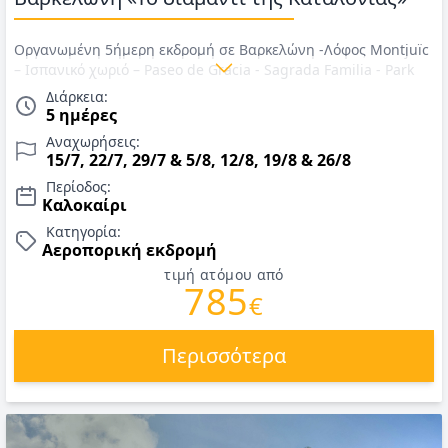
Οργανωμένη 5ήμερη εκδρομή σε Βαρκελώνη -Λόφος Montjuïc
– Ισπανικό χωριό – Paseo de Gracia - Sagrada Familia - Park
Güell - Girona – Figueres. Αναχώρηση 15/7, 22/7, 29/7 & 5/8,
Διάρκεια:
12/8, 19/8 & 26/8. Αεροπορικά εισιτήρια με Aegean, διαμονή
5 ημέρες
σε ξενοδοχείο 3*/4*, πρωινό καθημερινά, περιηγήσεις,
Αναχωρήσεις:
ξεναγήσεις και έμπειρος αρχηγός/συνοδός. Τιμές για
15/7, 22/7, 29/7 & 5/8, 12/8, 19/8 & 26/8
Καλοκαίρι 2026.
Περίοδος:
Καλοκαίρι
Κατηγορία:
Αεροπορική εκδρομή
τιμή ατόμου από
785
€
Περισσότερα