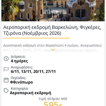
Αεροπορική εκδρομή Βαρκελώνη, Φιγκέρες,
Τζιρόνα (Νοέμβριος 2026)
Αεροπορική εκδρομή στην Βαρκελώνη 4 ημέρες. Αναχωρήσεις
6/11, 13/11, 20/11, 27/11. Αεροπορικά εισιτήρια με Aegean,
διαμονή σε ξενοδοχείο 4* με πρωινό καθημερινά, μεταφορές,
Διάρκεια:
περιηγήσεις, ξεναγήσεις και έμπειρος συνοδός. Τιμές για
4 ημέρες
Νοέμβριο 2026.
Αναχωρήσεις:
6/11, 13/11, 20/11, 27/11
Περίοδος:
Φθινόπωρο
Κατηγορία:
Αεροπορική εκδρομή
τιμή ατόμου από
595
€