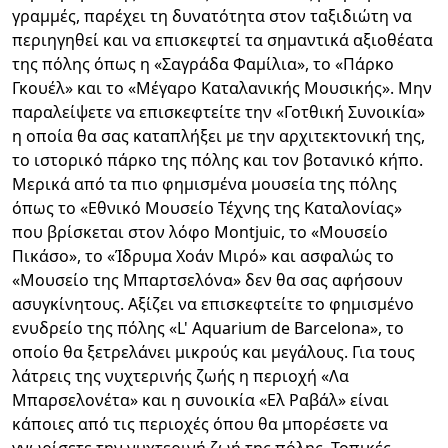
γραμμές, παρέχει τη δυνατότητα στον ταξιδιώτη να
περιηγηθεί και να επισκεφτεί τα σημαντικά αξιοθέατα
της πόλης όπως η «Σαγράδα Φαμίλια», το «Πάρκο
Γκουέλ» και το «Μέγαρο Καταλανικής Μουσικής». Μην
παραλείψετε να επισκεφτείτε την «Γοτθική Συνοικία»
η οποία θα σας καταπλήξει με την αρχιτεκτονική της,
το ιστορικό πάρκο της πόλης και τον βοτανικό κήπο.
Μερικά από τα πιο φημισμένα μουσεία της πόλης
όπως το «Εθνικό Μουσείο Τέχνης της Καταλονίας»
που βρίσκεται στον λόφο Montjuic, το «Μουσείο
Πικάσο», το «Ίδρυμα Χοάν Μιρό» και ασφαλώς το
«Μουσείο της Μπαρτσελόνα» δεν θα σας αφήσουν
ασυγκίνητους. Αξίζει να επισκεφτείτε το φημισμένο
ενυδρείο της πόλης «L' Aquarium de Barcelona», το
οποίο θα ξετρελάνει μικρούς και μεγάλους. Για τους
λάτρεις της νυχτερινής ζωής η περιοχή «Λα
Μπαρσελονέτα» και η συνοικία «Ελ Ραβάλ» είναι
κάποιες από τις περιοχές όπου θα μπορέσετε να