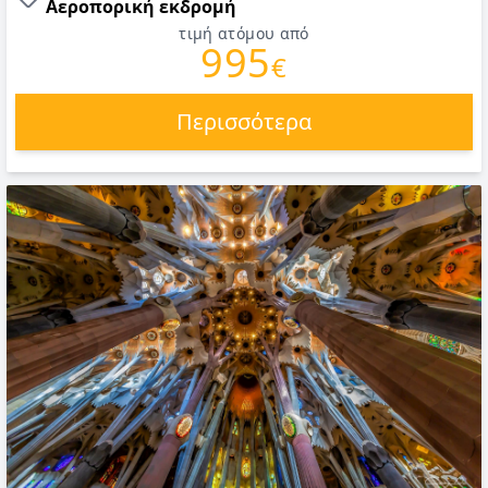
Αεροπορική εκδρομή
τιμή ατόμου από
995
€
Περισσότερα