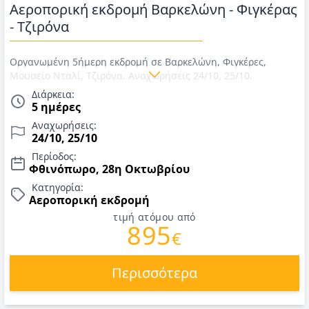
Αεροπορική εκδρομή Βαρκελώνη - Φιγκέρας
- Τζιρόνα
Οργανωμένη 5ήμερη εκδρομή σε Βαρκελώνη, Φιγκέρες,
Μουσείο Νταλί, Τζιρόνα. Αναχωρήσεις 24/10, 25/10.
Αεροπορικά εισιτήρια με AEGEAN, διαμονή σε επιλεγμένα
Διάρκεια:
ξενοδοχεία 4*, πρωινό, μεταφορές, περιηγήσεις, εκδρομές,
5 ημέρες
αρχηγός - συνοδός. ΔΩΡΟ: η εκδρομή Φιγκέρες-Τζιρόνα! Τιμές
Αναχωρήσεις:
για 28η Οκτωβρίου 2026.
24/10, 25/10
Περίοδος:
Φθινόπωρο, 28η Οκτωβρίου
Κατηγορία:
Αεροπορική εκδρομή
τιμή ατόμου από
895
€
Περισσότερα