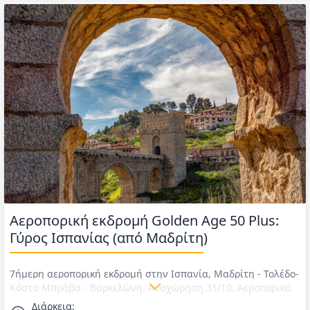
Αεροπορική εκδρομή Golden Age 50 Plus:
Γύρος Ισπανίας (από Μαδρίτη)
7ήμερη αεροπορική εκδρομή στην Ισπανία, Μαδρίτη - Τολέδο-
Κόστα Μπράβα - Βαρκελώνη. Αναχώρηση 31/10. Αεροπορικά
εισιτήρια με Aegean, ΦΟΡΟΙ, διαμονή, ημιδιατροφή (πρωινό
Διάρκεια: