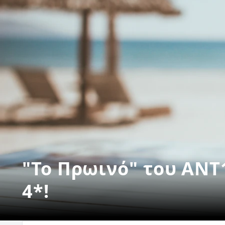
"Το Πρωινό" του ANT1
4*!