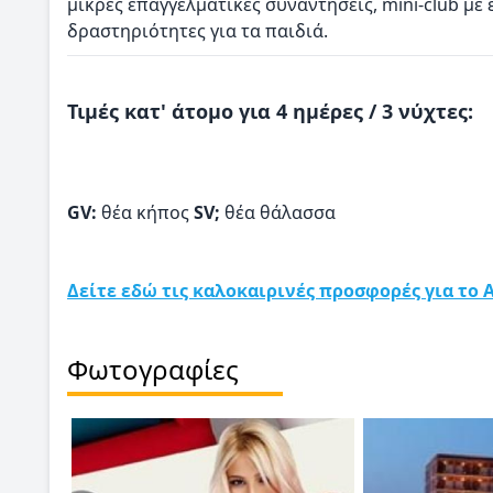
μικρές επαγγελματικές συναντήσεις, mini-club με
δραστηριότητες για τα παιδιά.
Τιμές κατ' άτομο για 4 ημέρες / 3 νύχτες:
GV:
θέα κήπος
SV;
θέα θάλασσα
Δείτε εδώ τις καλοκαιρινές προσφορές για το Ak
Φωτογραφίες