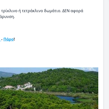
ο, τρίκλινο ή τετράκλινο δωμάτιο. ΔΕΝ αφορά
βάρυνση.
ο
-
Πάρο
!