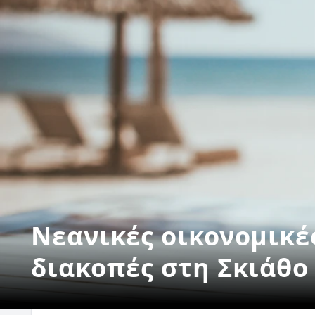
Νεανικές οικονομικέ
διακοπές στη Σκιάθο