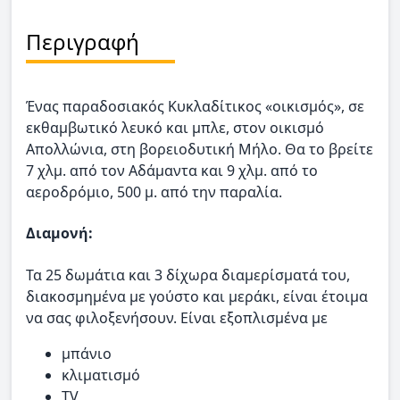
Περιγραφή
Ένας παραδοσιακός Κυκλαδίτικος «οικισμός», σε
εκθαμβωτικό λευκό και μπλε, στον οικισμό
Απολλώνια, στη βορειοδυτική Μήλο. Θα το βρείτε
7 χλμ. από τον Αδάμαντα και 9 χλμ. από το
αεροδρόμιο, 500 μ. από την παραλία.
Διαμονή:
Τα 25 δωμάτια και 3 δίχωρα διαμερίσματά του,
διακοσμημένα με γούστο και μεράκι, είναι έτοιμα
να σας φιλοξενήσουν. Είναι εξοπλισμένα με
μπάνιο
κλιματισμό
TV