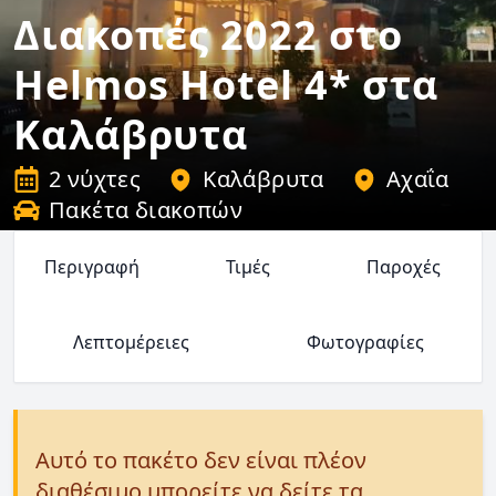
Διακοπές 2022 στο
Helmos Hotel 4* στα
Καλάβρυτα
2 νύχτες
Καλάβρυτα
Αχαΐα
Πακέτα διακοπών
Περιγραφή
Τιμές
Παροχές
Λεπτομέρειες
Φωτογραφίες
Αυτό το πακέτο δεν είναι πλέον
διαθέσιμο μπορείτε να δείτε τα