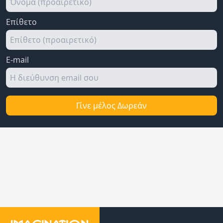
Επίθετο
E-mail
Γίνε μέλος Δωρεάν