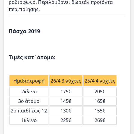
ραδιόφωνο. Περιλαμβάνει δωρεάν προϊόντα
περιποίησης.
Πάσχα 2019
Τιμές κατ΄άτομο:
Ημιδιατροφή
26/4 3 νύχτες
25/4 4 νύχτες
2κλινο
175€
205€
3ο άτομο
145€
165€
2ο παιδί έως 12
130€
155€
1κλινο
225€
269€