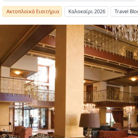
Ακτοπλοϊκά Εισιτήρια
Καλοκαίρι 2026
Travel Blo