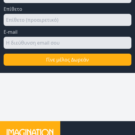
Επίθετο
E-mail
Γίνε μέλος Δωρεάν