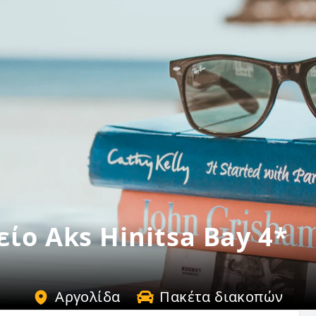
ίο Aks Hinitsa Bay 4*
Αργολίδα
Πακέτα διακοπών