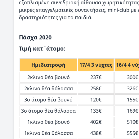
εξοπλισμένη συνεδριακή αίθουσα χωρητικότητας 1
μικρές επαγγελματικές συναντήσεις, mini-club με
δραστηριότητες για τα παιδιά.
Πάσχα 2020
Τιμή κατ΄άτομο:
Ημιδιατροφή
17/4 3 νύχτες
16/4 4 νύ
2κλινο θέα βουνό
237€
300€
2κλινο θέα θάλασσα
258€
326€
3ο άτομο θέα βουνό
120€
155€
3ο άτομο θέα θάλασσα
133€
169€
1κλινο θέα βουνό
402€
510€
1κλινο θέα θάλασσα
438€
555€