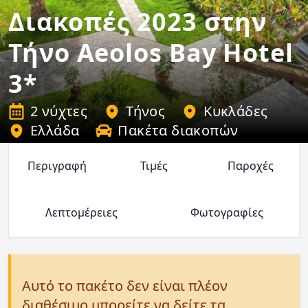
Διακοπές 2023 στην
Τήνο Aeolos Bay Hotel
3*
2 νύχτες
Τήνος
Κυκλάδες
Ελλάδα
Πακέτα διακοπών
Περιγραφή
Τιμές
Παροχές
Λεπτομέρειες
Φωτογραφίες
Αυτό το πακέτο δεν είναι πλέον
διαθέσιμο μπορείτε να δείτε τα