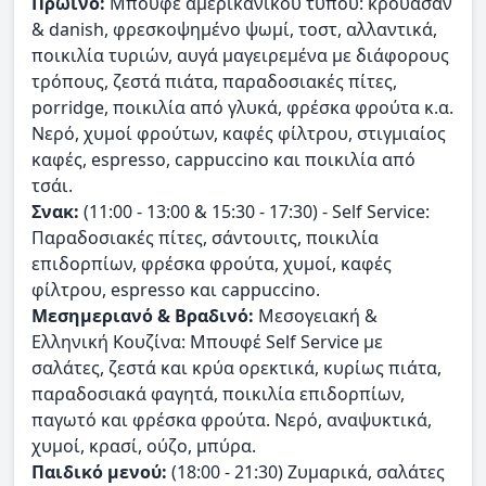
Πρωινό:
Μπουφέ αμερικάνικου τύπου: κρουασάν
& danish, φρεσκοψημένο ψωμί, τοστ, αλλαντικά,
ποικιλία τυριών, αυγά μαγειρεμένα με διάφορους
τρόπους, ζεστά πιάτα, παραδοσιακές πίτες,
porridge, ποικιλία από γλυκά, φρέσκα φρούτα κ.α.
Νερό, χυμοί φρούτων, καφές φίλτρου, στιγμιαίος
καφές, espresso, cappuccino και ποικιλία από
τσάι.
Σνακ:
(11:00 - 13:00 & 15:30 - 17:30) - Self Service:
Παραδοσιακές πίτες, σάντουιτς, ποικιλία
επιδορπίων, φρέσκα φρούτα, χυμοί, καφές
φίλτρου, espresso και cappuccino.
Μεσημεριανό & Βραδινό:
Μεσογειακή &
Ελληνική Κουζίνα: Μπουφέ Self Service με
σαλάτες, ζεστά και κρύα ορεκτικά, κυρίως πιάτα,
παραδοσιακά φαγητά, ποικιλία επιδορπίων,
παγωτό και φρέσκα φρούτα. Νερό, αναψυκτικά,
χυμοί, κρασί, ούζο, μπύρα.
Παιδικό μενού:
(18:00 - 21:30) Ζυμαρικά, σαλάτες