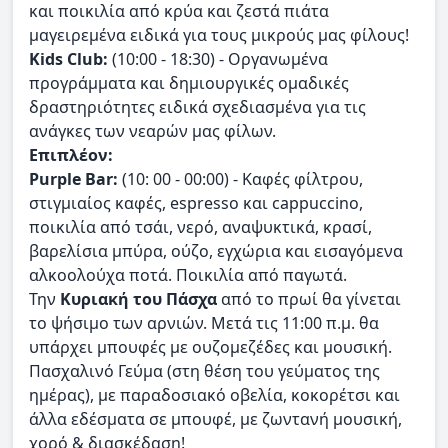
και ποικιλία από κρύα και ζεστά πιάτα
μαγειρεμένα ειδικά για τους μικρούς μας φίλους!
Kids Club:
(10:00 - 18:30) - Οργανωμένα
προγράμματα και δημιουργικές ομαδικές
δραστηριότητες ειδικά σχεδιασμένα για τις
ανάγκες των νεαρών μας φίλων.
Επιπλέον:
Purple Bar:
(10: 00 - 00:00) - Καφές φίλτρου,
στιγμιαίος καφές, espresso και cappuccino,
ποικιλία από τσάι, νερό, αναψυκτικά, κρασί,
βαρελίσια μπύρα, ούζο, εγχώρια και εισαγόμενα
αλκοολούχα ποτά. Ποικιλία από παγωτά.
Την
Κυριακή του Πάσχα
από το πρωί θα γίνεται
το ψήσιμο των αρνιών. Μετά τις 11:00 π.μ. θα
υπάρχει μπουφές με ουζομεζέδες και μουσική.
Πασχαλινό Γεύμα (στη θέση του γεύματος της
ημέρας), με παραδοσιακό οβελία, κοκορέτσι και
άλλα εδέσματα σε μπουφέ, με ζωντανή μουσική,
χορό & διασκέδαση!