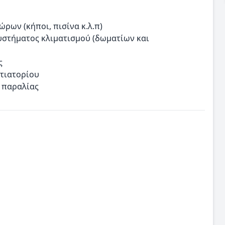
ων (κήποι, πισίνα κ.λ.π)
υστήματος κλιματισμού (δωματίων και
ς
στιατορίου
ι παραλίας