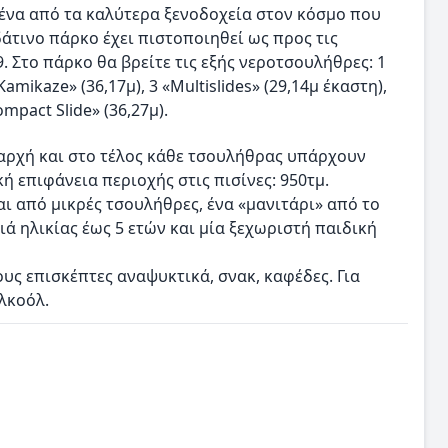
ν ένα από τα καλύτερα ξενοδοχεία στον κόσμο που
δάτινο πάρκο έχει πιστοποιηθεί ως προς τις
 Στο πάρκο θα βρείτε τις εξής νεροτσουλήθρες: 1
 «Kamikaze» (36,17μ), 3 «Multislides» (29,14μ έκαστη),
Compact Slide» (36,27μ).
ν αρχή και στο τέλος κάθε τσουλήθρας υπάρχουν
 επιφάνεια περιοχής στις πισίνες: 950τμ.
ι από μικρές τσουλήθρες, ένα «μανιτάρι» από το
ιά ηλικίας έως 5 ετών και μία ξεχωριστή παιδική
υς επισκέπτες αναψυκτικά, σνακ, καφέδες. Για
λκοόλ.