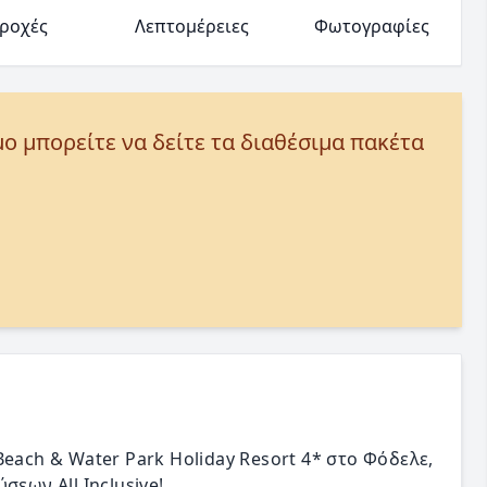
ροχές
Λεπτομέρειες
Φωτογραφίες
μο μπορείτε να δείτε τα διαθέσιμα πακέτα
each & Water Park Holiday Resort 4* στο Φόδελε,
εων All Inclusive!