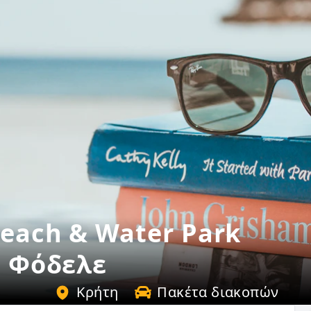
Beach & Water Park
ο Φόδελε
Κρήτη
Πακέτα διακοπών