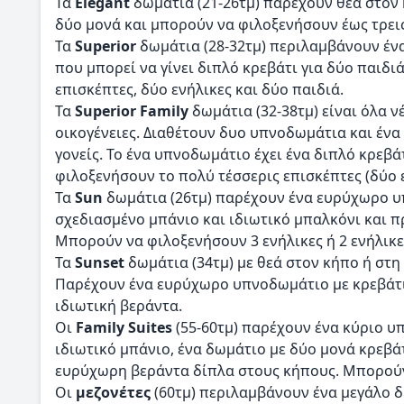
Τα
Elegant
δωμάτια (21-26τμ) παρέχουν θέα στον 
δύο μονά και μπορούν να φιλοξενήσουν έως τρεις 
Τα
Superior
δωμάτια (28-32τμ) περιλαμβάνουν ένα
που μπορεί να γίνει διπλό κρεβάτι για δύο παιδ
επισκέπτες, δύο ενήλικες και δύο παιδιά.
Τα
Superior Family
δωμάτια (32-38τμ) είναι όλα ν
οικογένειες. Διαθέτουν δυο υπνοδωμάτια και ένα
γονείς. Το ένα υπνοδωμάτιο έχει ένα διπλό κρεβά
φιλοξενήσουν το πολύ τέσσερις επισκέπτες (δύο ε
Τα
Sun
δωμάτια (26τμ) παρέχουν ένα ευρύχωρο υπ
σχεδιασμένο μπάνιο και ιδιωτικό μπαλκόνι και 
Μπορούν να φιλοξενήσουν 3 ενήλικες ή 2 ενήλικες
Τα
Sunset
δωμάτια (34τμ) με θεά στον κήπο ή στη
Παρέχουν ένα ευρύχωρο υπνοδωμάτιο με κρεβάτι 
ιδιωτική βεράντα.
Οι
Family Suites
(55-60τμ) παρέχουν ένα κύριο υπ
ιδιωτικό μπάνιο, ένα δωμάτιο με δύο μονά κρεβά
ευρύχωρη βεράντα δίπλα στους κήπους. Μπορούν ν
Οι
μεζονέτες
(60τμ) περιλαμβάνουν ένα μεγάλο δ