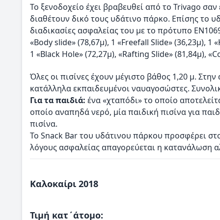
Το ξενοδοχείο έχει βραβευθεί από το Trivago σα
διαθέτουν δικό τους υδάτινο πάρκο. Επίσης το υ
διαδικασίες ασφαλείας του με το πρότυπο ΕΝ1069.
«Body slide» (78,67μ), 1 «Freefall Slide» (36,23μ), 1
1 «Black Hole» (72,27μ), «Rafting Slide» (81,84μ), «
Όλες οι πισίνες έχουν μέγιστο βάθος 1,20 μ. Στη
κατάλληλα εκπαιδευμένοι ναυαγοσώστες. Συνολική
Για τα παιδιά:
ένα «χταπόδι» το οποίο αποτελείτα
οποίο αναπηδά νερό, μία παιδική πισίνα για παιδ
πισίνα.
Το Snack Bar του υδάτινου πάρκου προσφέρει στο
λόγους ασφαλείας απαγορεύεται η κατανάλωση α
Καλοκαίρι 2018
Τιμή κατ΄άτομο: