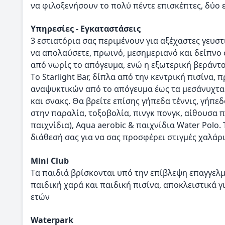
να φιλοξενήσουν το πολύ πέντε επισκέπτες, δύο ε
Υπηρεσίες - Εγκαταστάσεις
3 εστιατόρια σας περιμένουν για αξέχαστες γευστι
να απολαύσετε, πρωινό, μεσημεριανό και δείπνο 
από νωρίς το απόγευμα, ενώ η εξωτερική βεράντα 
Τo Starlight Bar, δίπλα από την κεντρική πισίνα, 
αναψυκτικών από το απόγευμα έως τα μεσάνυχτα. 
και σνακς. Θα βρείτε επίσης γήπεδα τέννις, γήπε
στην παραλία, τοξοβολία, πινγκ πονγκ, αίθουσα 
παιχνίδια), Aqua aerobic & παιχνίδια Water Polo. 
διάθεσή σας για να σας προσφέρει στιγμές χαλάρ
Μini Club
Tα παιδιά βρίσκονται υπό την επίβλεψη επαγγελ
παιδική χαρά και παιδική πισίνα, αποκλειστικά γι
ετών
Waterpark