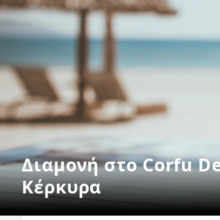
Διαμονή στο Corfu De
Κέρκυρα