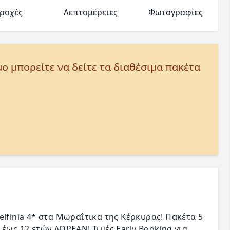
ροχές
Λεπτομέρειες
Φωτογραφίες
μο μπορείτε να δείτε τα διαθέσιμα πακέτα
lfinia 4* στα Μωραΐτικα της Κέρκυρας! Πακέτα 5
έως 12 ετών ΔΩΡΕΑΝ! Τιμές Early Booking για