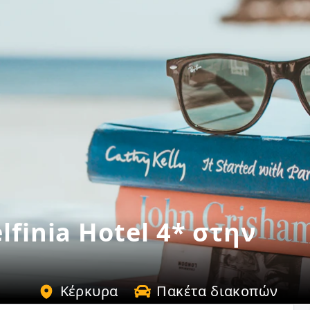
lfinia Hotel 4* στην
Κέρκυρα
Πακέτα διακοπών