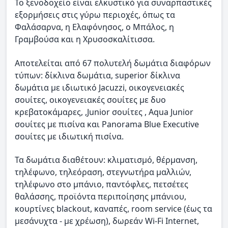
Το ξενοδοχείο είναι ελκυστικό για συναρπαστικές
εξορμήσεις στις γύρω περιοχές, όπως τα
Φαλάσαρνα, η Ελαφόνησος, ο Μπάλος, η
Γραμβούσα και η Χρυσοσκαλίτισσα.
Αποτελείται από 67 πολυτελή δωμάτια διαφόρων
τύπων: δίκλινα δωμάτια, superior δίκλινα
δωμάτια με ιδιωτικό Jacuzzi, οικογενειακές
σουίτες, οικογενειακές σουίτες με δυο
κρεβατοκάμαρες, ,Junior σουίτες , Aqua Junior
σουίτες με πισίνα και Panorama Blue Executive
σουίτες με ιδιωτική πισίνα.
Τα δωμάτια διαθέτουν: κλιματισμό, θέρμανση,
τηλέφωνο, τηλεόραση, στεγνωτήρα μαλλιών,
τηλέφωνο στο μπάνιο, παντόφλες, πετσέτες
θαλάσσης, προϊόντα περιποίησης μπάνιου,
κουρτίνες blackout, καναπές, room service (έως τα
μεσάνυχτα - με χρέωση), δωρεάν Wi-Fi Internet,