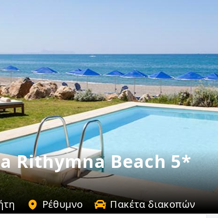
la Rithymna Beach 5*
ήτη
Ρέθυμνο
Πακέτα διακοπών