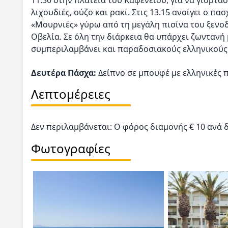
11.30 στην πλατεία του Καφενείου, για να γιορτά
λιχουδιές, ούζο και ρακί. Στις 13.15 ανοίγει ο 
«Μουρνιές» γύρω από τη μεγάλη πισίνα του ξενο
Οβελία. Σε όλη την διάρκεια θα υπάρχει ζωνταν
συμπεριλαμβάνει και παραδοσιακούς ελληνικούς
Δευτέρα Πάσχα:
Δείπνο σε μπουφέ με ελληνικές π
Λεπτομέρειες
Δεν περιλαμβάνεται: O φόρος διαμονής € 10 ανά 
Φωτογραφίες