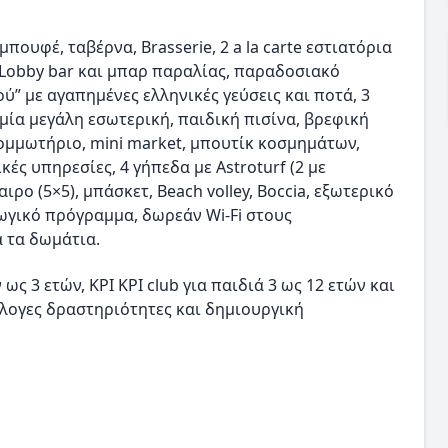
πουφέ, ταβέρνα, Brasserie, 2 a la carte εστιατόρια
 Lobby bar και μπαρ παραλίας, παραδοσιακό
” με αγαπημένες ελληνικές γεύσεις και ποτά, 3
 μία μεγάλη εσωτερική, παιδική πισίνα, βρεφική
κομμωτήριο, mini market, μπουτίκ κοσμημάτων,
ές υπηρεσίες, 4 γήπεδα με Astroturf (2 με
ρο (5×5), μπάσκετ, Beach volley, Boccia, εξωτερικό
γικό πρόγραμμα, δωρεάν Wi-Fi στους
 τα δωμάτια.
ως 3 ετών, KΡΙ ΚΡΙ club για παιδιά 3 ως 12 ετών και
άλογες δραστηριότητες και δημιουργική