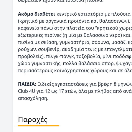
δωματίων έχουν και ιδιωτική πισίνα.
Ακόμα διαθέτει
κεντρικό εστιατόριο με πλούσια μ
(κρητικό με οργανικά προϊόντα και θαλασσινών),
καφενείο πάνω στην πλατεία του “κρητικού χωριού
εξωτερικές πισίνες (η μία με θαλασσινό νερό) και
πισίνα με σκίαση, γυμναστήριο, σάουνα, μασάζ, 
ρούχων, σουβενίρ, ακαδημία τένις με επαγγελματικ
προβολείς), πίνγκ-πόνγκ, τοξοβολία, μίνι ποδόσφαι
χώρο γυμναστικής, πολλά θαλάσσια σπορ, ψυχαγω
περισσότερους κοινόχρηστους χώρους και σε όλα
ΠΑΙΔΙΑ:
Ειδικές εγκαταστάσεις για βρέφη 8 μηνών 
Club 4U για 12 ως 17 ετών, όλα με πλήθος από αν
απασχόληση.
Παροχές