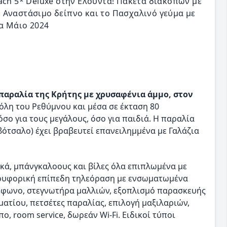
ach 5* Deluxe στην Ελούντα! Πακέτα διακοπών με
 Αναστάσιμο δείπνο και το Πασχαλινό γεύμα με
ια Μάιο 2024
αραλία της Κρήτης με χρυσαφένια άμμο, στον
πόλη του Ρεθύμνου και μέσα σε έκταση 80
ο για τους μεγάλους, όσο για παιδιά. Η παραλία
βότσαλο) έχει βραβευτεί επανειλημμένα με Γαλάζια
ακά, μπάνγκαλοους και βίλες όλα επιπλωμένα με
δορυφορική επίπεδη τηλεόραση με ενσωματωμένα
ηλέφωνο, στεγνωτήρα μαλλιών, εξοπλισμό παρασκευής
ατίου, πετσέτες παραλίας, επιλογή μαξιλαριών,
, room service, δωρεάν Wi-Fi. Ειδικοί τύποι