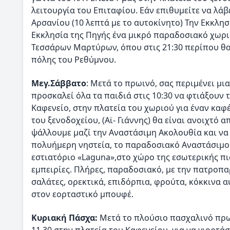
λειτουργία του Επιταφίου. Εάν επιθυμείτε να λάβ
Αρσανίου (10 λεπτά με το αυτοκίνητο) Την Εκκλησ
Εκκλησία της Πηγής ένα μικρό παραδοσιακό χωριό
Τεσσάρων Μαρτύρων, όπου στις 21:30 περίπου θα
πόλης του Ρεθύμνου.
Μεγ.Σάββατο
: Μετά το πρωινό, σας περιμένει μι
προσκαλεί όλα τα παιδιά στις 10:30 να φτιάξουν
Καφενείο, στην πλατεία του χωριού για έναν καφέ
του ξενοδοχείου, (Αϊ- Γιάννης) θα είναι ανοιχτό α
ψάλλουμε μαζί την Αναστάσιμη Ακολουθία και να 
πολυήμερη νηστεία, το παραδοσιακό Αναστάσιμο δ
εστιατόριο «Laguna»,στο χώρο της εσωτερικής πισ
εμπειρίες. Πλήρες, παραδοσιακό, με την πατροπα
σαλάτες, ορεκτικά, επιδόρπια, φρούτα, κόκκινα 
στον εορταστικό μπουφέ.
Κυριακή Πάσχα:
Μετά το πλούσιο πασχαλινό πρω