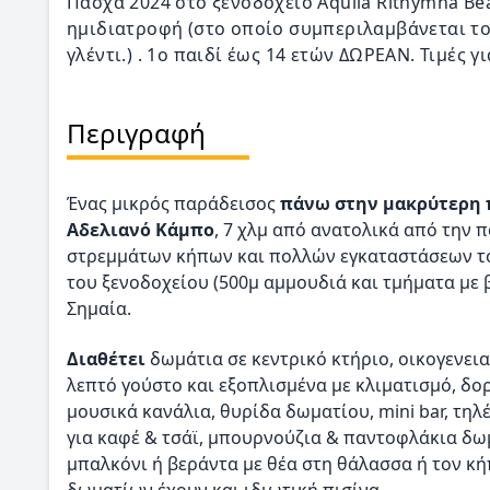
Πάσχα 2024 στο ξενοδοχείο Aquila Rithymna Be
ημιδιατροφή (στο οποίο συμπεριλαμβάνεται το
γλέντι.) . 1o παιδί έως 14 ετών ΔΩΡΕΑΝ. Τιμές γ
Περιγραφή
Ένας μικρός παράδεισος
πάνω στην μακρύτερη π
Αδελιανό Κάμπο
, 7 χλμ από ανατολικά από την 
στρεμμάτων κήπων και πολλών εγκαταστάσεων τόσ
του ξενοδοχείου (500μ αμμουδιά και τμήματα με 
Σημαία.
Διαθέτει
δωμάτια σε κεντρικό κτήριο, οικογενει
λεπτό γούστο και εξοπλισμένα με κλιματισμό, 
μουσικά κανάλια, θυρίδα δωματίου, mini bar, τ
για καφέ & τσάϊ, μπουρνούζια & παντοφλάκια δωμ
μπαλκόνι ή βεράντα με θέα στη θάλασσα ή τον κήπο