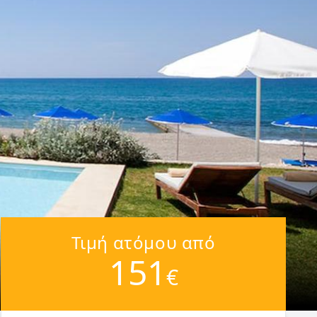
Τιμή ατόμου από
151
€