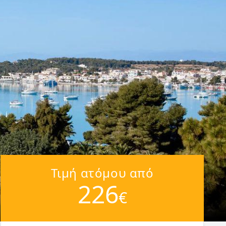
Τιμή ατόμου από
226
€