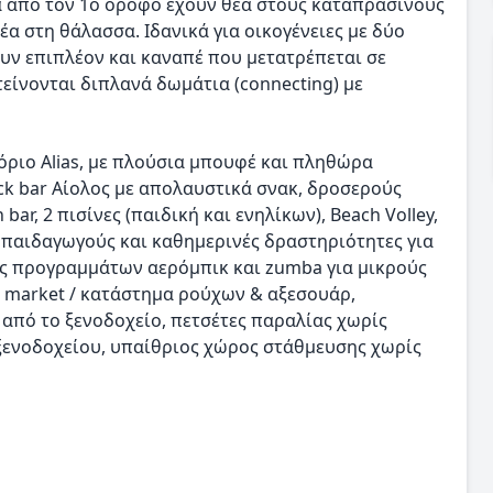
τά από τον 1ο όροφο έχουν θέα στους καταπράσινους
α στη θάλασσα. Ιδανικά για οικογένειες με δύο
ουν επιπλέον και καναπέ που μετατρέπεται σε
τείνονται διπλανά δωμάτια (connecting) με
ριο Alias, με πλούσια μπουφέ και πληθώρα
ack bar Αίολος με απολαυστικά σνακ, δροσερούς
bar, 2 πισίνες (παιδική και ενηλίκων), Beach Volley,
ς παιδαγωγούς και καθημερινές δραστηριότητες για
γές προγραμμάτων αερόμπικ και zumba για μικρούς
i market / κατάστημα ρούχων & αξεσουάρ,
πό το ξενοδοχείο, πετσέτες παραλίας χωρίς
 ξενοδοχείου, υπαίθριος χώρος στάθμευσης χωρίς