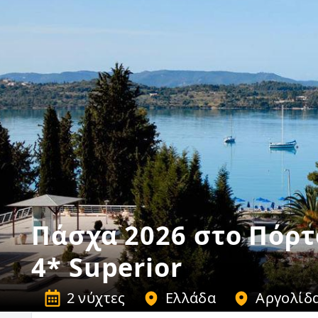
Πάσχα 2026 στο Πόρτο
4* Superior
2 νύχτες
Ελλάδα
Αργολίδ