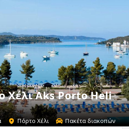
 Χέλι Aks Porto Heli
α
Πόρτο Χέλι
Πακέτα διακοπών