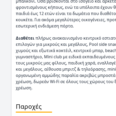
μπαλκόνι. Όσα βρίσκονται στο ισόγειο και αρκε
φροντισμένους κήπους, ενώ τα υπόλοιπα έχουν θέ
παιδιά έως 12 ετών είναι τα δωμάτια που διαθέτ
κουκέτα. Για ακόμα μεγαλύτερες οικογένειες, προ
εσωτερική ενδιάμεση πόρτα.
Διαθέτει
πλήρως ανακαινισμένο κεντρικό εστιατό
επιλογών για μικρούς και μεγάλους, Pool side sn
χυμούς και εξωτικά κοκτέιλ, κεντρικό μπαρ, beach 
γυμναστήριο, Mini club με ειδικά εκπαιδευμένου
τους μικρούς μας φίλους, παιδική χαρά, εναλλα
και μεγάλους, αίθουσα μπριτζ & τηλεόρασης, min
οργανωμένη αμμώδης παραλία ακριβώς μπροστά α
χρέωση, δωρεάν Wi-Fi σε όλους τους χώρους του
χρέωση.
Παροχές