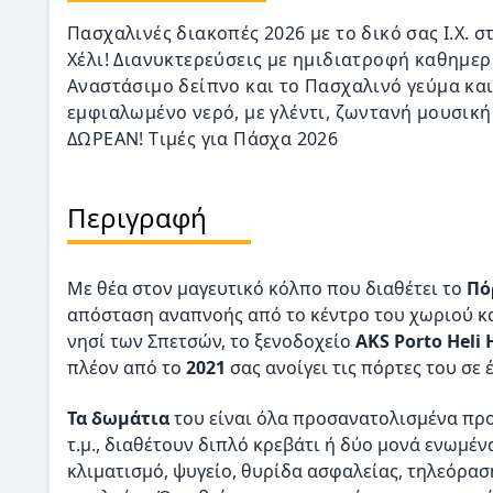
Πασχαλινές διακοπές 2026 με το δικό σας Ι.Χ. σ
Χέλι! Διανυκτερεύσεις με ημιδιατροφή καθημερ
Αναστάσιμο δείπνο και το Πασχαλινό γεύμα και
εμφιαλωμένο νερό, με γλέντι, ζωντανή μουσική
ΔΩΡΕΑΝ! Tιμές για Πάσχα 2026
Περιγραφή
Με θέα στον μαγευτικό κόλπο που διαθέτει το
Πό
απόσταση αναπνοής από το κέντρο του χωριού κα
νησί των Σπετσών, το ξενοδοχείο
AKS Porto Heli
πλέον από το
2021
σας ανοίγει τις πόρτες του σ
Τα δωμάτια
του είναι όλα προσανατολισμένα προς
τ.μ., διαθέτουν διπλό κρεβάτι ή δύο μονά ενωμένα
κλιματισμό, ψυγείο, θυρίδα ασφαλείας, τηλεόρα