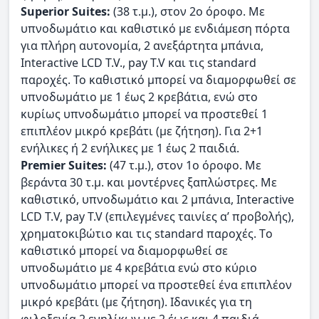
Superior Suites:
(38 τ.μ.), στον 2ο όροφο. Με
υπνοδωμάτιο και καθιστικό με ενδιάμεση πόρτα
για πλήρη αυτονομία, 2 ανεξάρτητα μπάνια,
Interactive LCD T.V., pay T.V και τις standard
παροχές. Το καθιστικό μπορεί να διαμορφωθεί σε
υπνοδωμάτιο με 1 έως 2 κρεβάτια, ενώ στο
κυρίως υπνοδωμάτιο μπορεί να προστεθεί 1
επιπλέον μικρό κρεβάτι (με ζήτηση). Για 2+1
ενήλικες ή 2 ενήλικες με 1 έως 2 παιδιά.
Premier Suites:
(47 τ.μ.), στον 1ο όροφο. Με
βεράντα 30 τ.μ. και μοντέρνες ξαπλώστρες. Με
καθιστικό, υπνοδωμάτιο και 2 μπάνια, Interactive
LCD Τ.V, pay T.V (επιλεγμένες ταινίες α’ προβολής),
χρηματοκιβώτιο και τις standard παροχές. Tο
καθιστικό μπορεί να διαμορφωθεί σε
υπνοδωμάτιο με 4 κρεβάτια ενώ στο κύριο
υπνοδωμάτιο μπορεί να προστεθεί ένα επιπλέον
μικρό κρεβάτι (με ζήτηση). Ιδανικές για τη