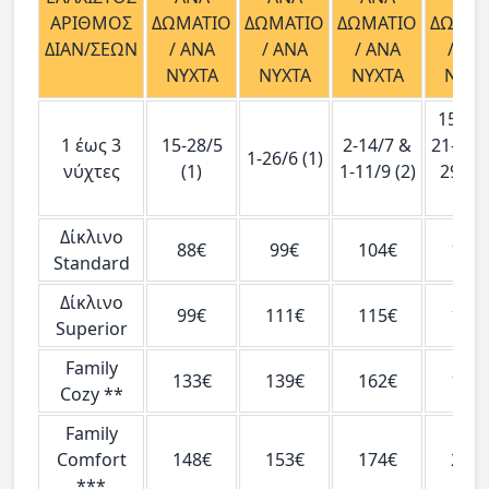
ΑΡΙΘΜΟΣ
ΔΩΜΑΤΙΟ
ΔΩΜΑΤΙΟ
ΔΩΜΑΤΙΟ
ΔΩΜΑΤ
ΔΙΑΝ/ΣΕΩΝ
/ ΑΝΑ
/ ΑΝΑ
/ ΑΝΑ
/ ΑΝ
ΝΥΧΤΑ
ΝΥΧΤΑ
ΝΥΧΤΑ
ΝΥΧΤ
15-28/
1 έως 3
15-28/5
2-14/7 &
21-31/
1-26/6 (1)
νύχτες
(1)
1-11/9 (2)
29-31
(2)
Δίκλινο
88€
99€
104€
124
Standard
Δίκλινο
99€
111€
115€
144
Superior
Family
133€
139€
162€
194
Cozy **
Family
Comfort
148€
153€
174€
203
***