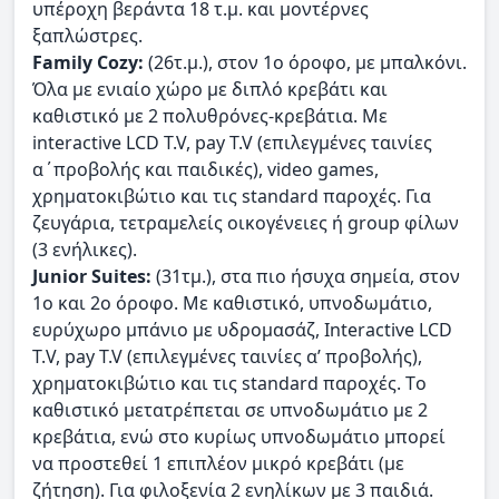
υπέροχη βεράντα 18 τ.μ. και μοντέρνες
ξαπλώστρες.
Family Cozy:
(26τ.μ.), στον 1ο όροφο, με μπαλκόνι.
Όλα με ενιαίο χώρο με διπλό κρεβάτι και
καθιστικό με 2 πολυθρόνες-κρεβάτια. Με
interactive LCD T.V, pay T.V (επιλεγμένες ταινίες
α΄προβολής και παιδικές), video games,
χρηματοκιβώτιο και τις standard παροχές. Για
ζευγάρια, τετραμελείς οικογένειες ή group φίλων
(3 ενήλικες).
Junior Suites:
(31τμ.), στα πιο ήσυχα σημεία, στον
1o και 2o όροφο. Με καθιστικό, υπνοδωμάτιο,
ευρύχωρο μπάνιο με υδρομασάζ, Interactive LCD
Τ.V, pay T.V (επιλεγμένες ταινίες α’ προβολής),
χρηματοκιβώτιο και τις standard παροχές. Tο
καθιστικό μετατρέπεται σε υπνοδωμάτιο με 2
κρεβάτια, ενώ στο κυρίως υπνοδωμάτιο μπορεί
να προστεθεί 1 επιπλέον μικρό κρεβάτι (με
ζήτηση). Για φιλοξενία 2 ενηλίκων με 3 παιδιά.