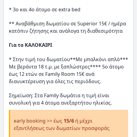
* 3ο και 4ο άτομο σε extra bed
** Αναβάθμιση δωματίου σε Superior 15€ / ημέρα
κατόπιν ζήτησης και ανάλογα τη διαθεσιμότητα
Για το
ΚΑΛΟΚΑΙΡΙ
* Στην τιμή του δωματίου**Με μπαλκόνι απλό***
Με βεράντα 18 τ.μ. με ξαπλώστρες**** 5ο άτομο
έως 12 ετών σε Family Room 15€ ανά
διανυκτέρευση για όλες τις περιόδους.
Σημείωση: Στα Family δωμάτια η τιμή είναι
συνολική για 4 άτομα ανεξαρτήτου ηλικίας.
early booking >> έως
15/6
ή μέχρι
εξαντλήσεως των δωματίων προσφοράς