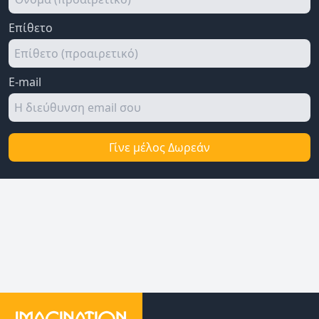
Επίθετο
E-mail
Γίνε μέλος Δωρεάν