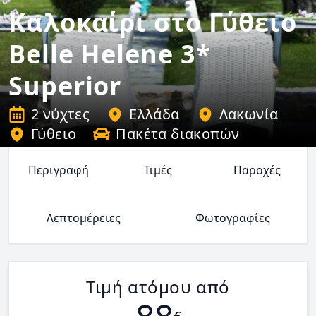
Καλοκαίρι στο Γύθειο
Belle Helene 3*
Superior
2 νύχτες
Ελλάδα
Λακωνία
Γύθειο
Πακέτα διακοπών
Περιγραφή
Τιμές
Παροχές
Λεπτομέρειες
Φωτογραφίες
Τιμή ατόμου από