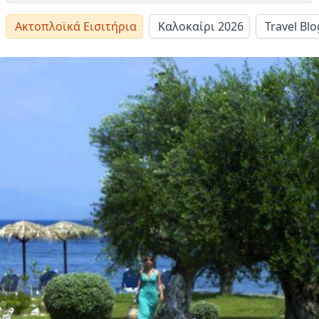
Ακτοπλοϊκά Εισιτήρια
Καλοκαίρι 2026
Travel Blo