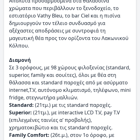
Απόλυτα προσαρμοσμένα στα θαλασσινά
χρώματα που περιβάλλουν το ξενοδοχείο, το
εστιατόριο Vathy Bleu, το bar Ciel και η πισίνα
δημιουργούν τον τέλειο συνδυασμό για
αξέχαστες αποδράσεις με συντροφιά τη
μαγευτική θέα προς τον ορίζοντα του Λακωνικού
Κόλπου.
Διαμονή
Σε 3 ορόφους, με 98 χώρους φιλοξενίας (standard,
superior, family και σουίτες), όλοι με θέα στη
θάλασσα και standard παροχές από με ασύρματο
internet,T.V, αυτόνομο κλιματισμό, τηλέφωνο, mini
fridge, στεγνωτήρα μαλλιών.
Standard:
(21τμ.) με τις standard παροχές.
Superior:
(21τμ.), με interactive LCD T.V, pay T.V
(επιλεγμένες ταινίες α’ προβολής),
χρηματοκιβώτιο και τις standard παροχές.
Family Comfort:
(26τ.μ.), στον 1ο όροφο, με