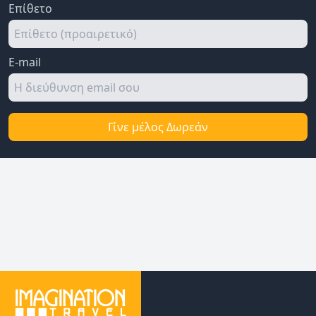
Επίθετο
E-mail
Γίνε μέλος Δωρεάν