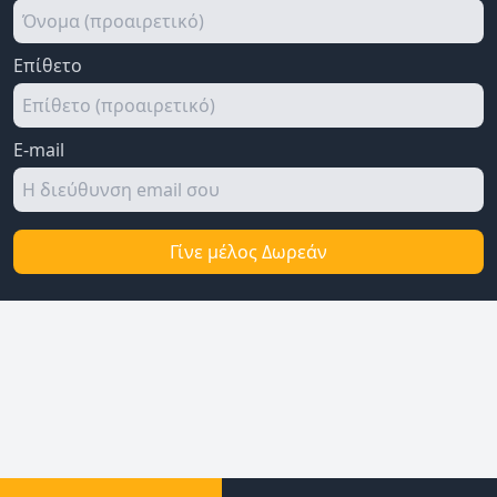
Επίθετο
E-mail
Γίνε μέλος Δωρεάν