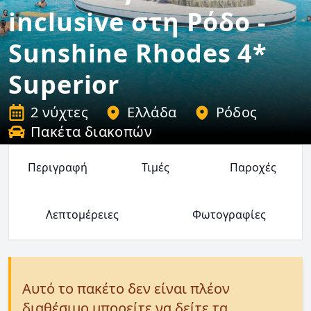
inclusive στη Ρόδο -
Sunshine Rhodes 4*
Superior
2 νύχτες
Ελλάδα
Ρόδος
Πακέτα διακοπών
Περιγραφή
Τιμές
Παροχές
Λεπτομέρειες
Φωτογραφίες
Αυτό το πακέτο δεν είναι πλέον
διαθέσιμο μπορείτε να δείτε τα