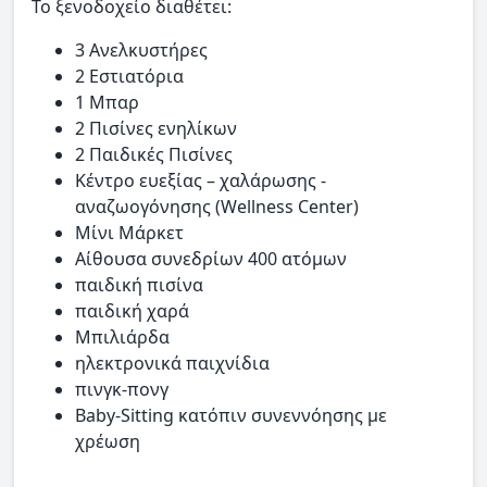
Το ξενοδοχείο διαθέτει:
3 Ανελκυστήρες
2 Εστιατόρια
1 Μπαρ
2 Πισίνες ενηλίκων
2 Παιδικές Πισίνες
Κέντρο ευεξίας – χαλάρωσης -
αναζωογόνησης (Wellness Center)
Μίνι Μάρκετ
Αίθουσα συνεδρίων 400 ατόμων
παιδική πισίνα
παιδική χαρά
Μπιλιάρδα
ηλεκτρονικά παιχνίδια
πινγκ-πονγ
Baby-Sitting κατόπιν συνεννόησης με
χρέωση