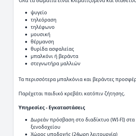
Όλα τα δωμάτια είναι κλιματιζόμενα και διαθέτου
ψυγείο
τηλεόραση
τηλέφωνο
μουσική
θέρμανση
θυρίδα ασφαλείας
μπαλκόνι ή βεράντα
στεγνωτήρα μαλλιών
Τα περισσότερα μπαλκόνια και βεράντες προσφέρ
Παρέχεται παιδικό κρεβάτι κατόπιν ζήτησης.
Υπηρεσίες - Εγκαταστάσεις
Δωρεάν πρόσβαση στο διαδίκτυο (WI-FI) στ
ξενοδοχείου
Χώρος υποδοχής (24ωρη λειτουργία)