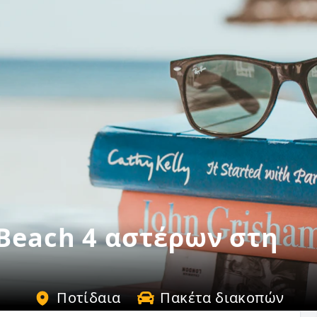
 Beach 4 αστέρων στη
Ποτίδαια
Πακέτα διακοπών