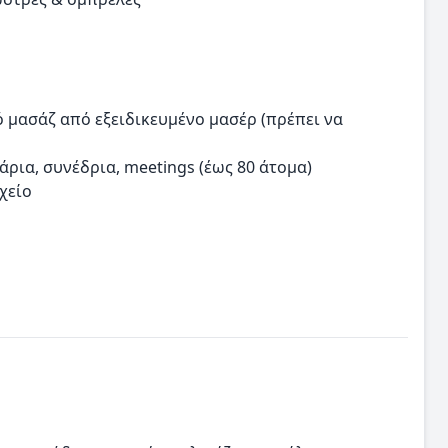
 μασάζ από εξειδικευμένο μασέρ (πρέπει να
ρια, συνέδρια, meetings (έως 80 άτομα)
χείο