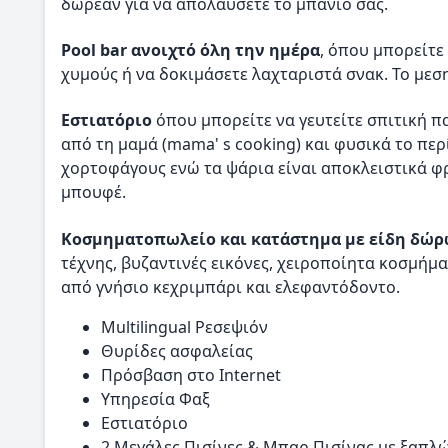
δωρεάν για να απολαύσετε το μπάνιο σας.
Pool bar ανοιχτό όλη την ημέρα
, όπου μπορείτε
χυμούς ή να δοκιμάσετε λαχταριστά σνακ. Το μεσ
Εστιατόριο
όπου μπορείτε να γευτείτε σπιτική 
από τη μαμά (mama' s cooking) και φυσικά το περ
χορτοφάγους ενώ τα ψάρια είναι αποκλειστικά 
μπουφέ.
Κοσμηματοπωλείο και κατάστημα με είδη δώ
τέχνης, βυζαντινές εικόνες, χειροποίητα κοσμήμ
από γνήσιο κεχριμπάρι και ελεφαντόδοντο.
Multilingual Ρεσεψιόν
Θυρίδες ασφαλείας
Πρόσβαση στο Internet
Υπηρεσία Φαξ
Εστιατόριο
2 Μεγάλες Πισίνες & Μπαρ Πισίνας με ξαπλ