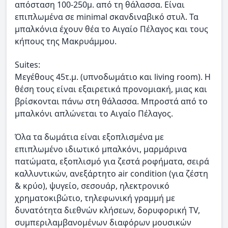
απόσταση 100-250μ. από τη θάλασσα. Είναι
επιπλωμένα σε minimal σκανδιναβικό στυλ. Τα
μπαλκόνια έχουν θέα το Αιγαίο Πέλαγος και τους
κήπους της Μακρυάμμου.
Suites:
Μεγέθους 45τ.μ. (υπνοδωμάτιο και living room). Η
θέση τους είναι εξαιρετικά προνομιακή, μιας και
βρίσκονται πάνω στη θάλασσα. Μπροστά από το
μπαλκόνι απλώνεται το Αιγαίο Πέλαγος.
Όλα τα δωμάτια είναι εξοπλισμένα με
επιπλωμένο ιδιωτικό μπαλκόνι, μαρμάρινα
πατώματα, εξοπλισμό για ζεστά ροφήματα, σειρά
καλλυντικών, ανεξάρτητο air condition (για ζέστη
& κρύο), ψυγείο, σεσουάρ, ηλεκτρονικό
χρηματοκιβώτιο, τηλεφωνική γραμμή με
δυνατότητα διεθνών κλήσεων, δορυφορική TV,
συμπεριλαμβανομένων διαφόρων μουσικών