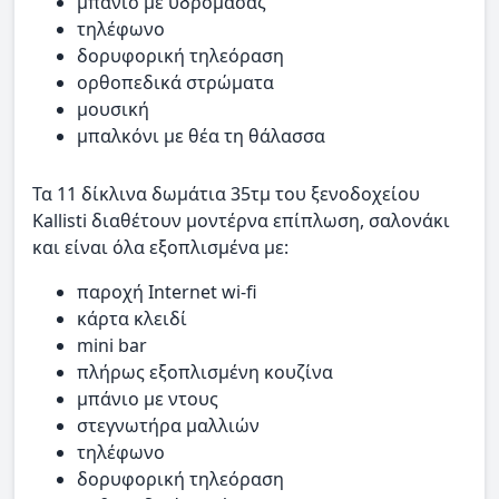
μπάνιο με υδρομασάζ
τηλέφωνο
δορυφορική τηλεόραση
ορθοπεδικά στρώματα
μουσική
μπαλκόνι με θέα τη θάλασσα
Τα 11 δίκλινα δωμάτια 35τμ του ξενοδοχείου
Kallisti διαθέτουν μοντέρνα επίπλωση, σαλονάκι
και είναι όλα εξοπλισμένα με:
παροχή Internet wi-fi
κάρτα κλειδί
mini bar
πλήρως εξοπλισμένη κουζίνα
μπάνιο με ντους
στεγνωτήρα μαλλιών
τηλέφωνο
δορυφορική τηλεόραση