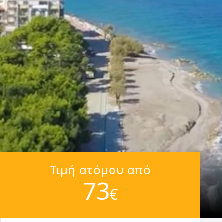
Τιμή ατόμου από
73
€