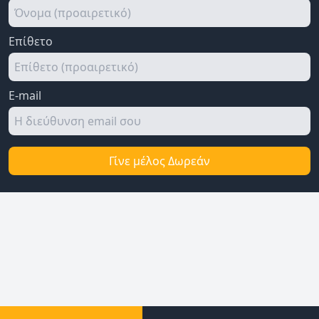
Επίθετο
E-mail
Γίνε μέλος Δωρεάν