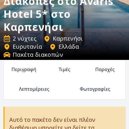
Διακοπές στο Avaris
Hotel 5* στο
Καρπενήσι
2 νύχτες
Καρπενήσι
Ευρυτανία
Ελλάδα
Πακέτα διακοπών
Περιγραφή
Τιμές
Παροχές
Λεπτομέρειες
Φωτογραφίες
Αυτό το πακέτο δεν είναι πλέον
διαθέσιμο μπορείτε να δείτε τα