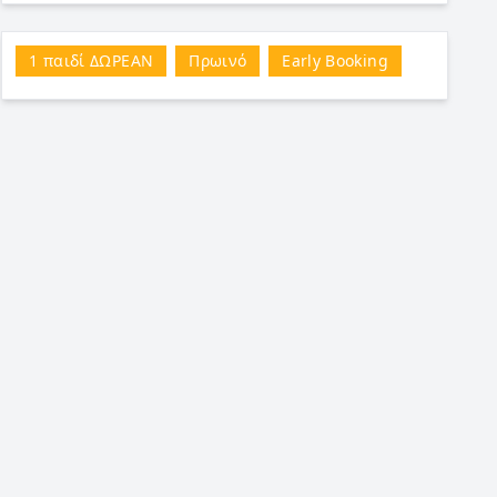
1 παιδί ΔΩΡΕΑΝ
Πρωινό
Early Booking