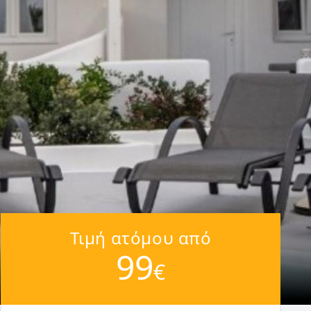
Τιμή ατόμου από
99
€