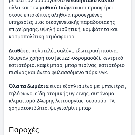
με θέα τον σμαραγδένιο
Μεσσηνιακό Κόλπο
αλλά και τον
μυθικό Ταΰγετο
και προσφέρει
στους επισκέπτες αληθινά προσεγμένες
υπηρεσίες μιας οικογενειακής παραδοσιακής
επιχείρησης, υψηλή αισθητική, κομψότητα και
κοσμοπολίτικη ατμόσφαιρα.
Διαθέτε
ι πολυτελές σαλόνι, εξωτερική πισίνα,
(δωρεάν χρήση του Jacuzzi-υδρομασάζ), κεντρικό
εστιατόριο, καφέ μπαρ, μπαρ πισίνας, εστιατόριο
πισίνας και άνετο φυλασσόμενο πάρκινγκ.
Όλα τα δωμάτια
είναι εξοπλισμένα με: μπανιέρα ,
τηλέφωνο, είδη ατομικής υγιεινής, αυτόνομο
κλιματισμό 24ωρης λειτουργίας, σεσουάρ, TV,
χρηματοκιβώτιο, ψυγείο/μίνι μπαρ
Παροχές