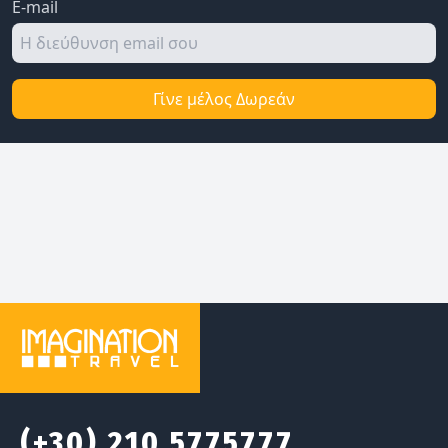
E-mail
Γίνε μέλος Δωρεάν
(+30) 210 5775777