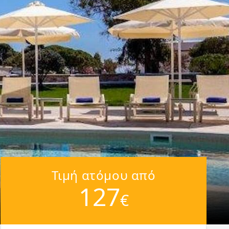
Τιμή ατόμου από
127
€