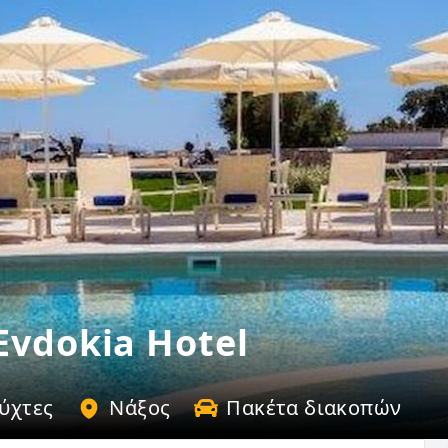
Evdokia Hotel
νύχτες
Νάξος
Πακέτα διακοπών