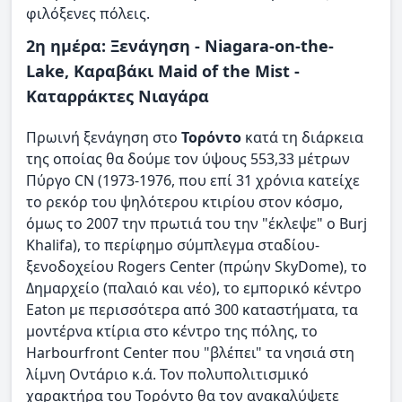
φιλόξενες πόλεις.
2η ημέρα: Ξενάγηση - Niagara-on-the-
Lake, Καραβάκι Maid of the Mist -
Καταρράκτες Νιαγάρα
Πρωινή ξενάγηση στο
Τορόντο
κατά τη διάρκεια
της οποίας θα δούμε τον ύψους 553,33 μέτρων
Πύργο CN (1973-1976, που επί 31 χρόνια κατείχε
το ρεκόρ του ψηλότερου κτιρίου στον κόσμο,
όμως το 2007 την πρωτιά του την "έκλεψε" ο Burj
Khalifa), το περίφημο σύμπλεγμα σταδίου-
ξενοδοχείου Rogers Center (πρώην SkyDome), το
Δημαρχείο (παλαιό και νέο), το εμπορικό κέντρο
Eaton με περισσότερα από 300 καταστήματα, τα
μοντέρνα κτίρια στο κέντρο της πόλης, το
Harbourfront Center που "βλέπει" τα νησιά στη
λίμνη Οντάριο κ.ά. Τον πολυπολιτισμικό
χαρακτήρα του Τορόντο θα τον ανακαλύψετε