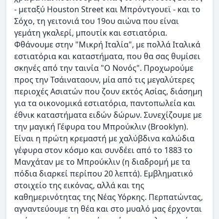
- μεταξύ Houston Street και Μπρόντγουεϊ - και το
Σόχο, τη γειτονιά του 19ου αιώνα που είναι
γεμάτη γκαλερί, μπουτίκ και εστιατόρια.
Φθάνουμε στην "Μικρή Ιταλία", με πολλά Ιταλικά
εστιατόρια και καταστήματα, που θα σας θυμίσει
σκηνές από την ταινία "Ο Νονός". Προχωρούμε
προς την Τσάιναταουν, μία από τις μεγαλύτερες
περιοχές Ασιατών που ζουν εκτός Ασίας, διάσημη
για τα οικονομικά εστιατόρια, παντοπωλεία και
έθνικ καταστήματα ειδών δώρων. Συνεχίζουμε με
την μαγική Γέφυρα του Μπρούκλιν (Brooklyn).
Είναι η πρώτη κρεμαστή με χαλύβδινα καλώδια
γέφυρα στον κόσμο και συνδέει από το 1883 το
Μανχάταν με το Μπρούκλιν (η διαδρομή με τα
πόδια διαρκεί περίπου 20 λεπτά). Εμβληματικό
στοιχείο της εικόνας, αλλά και της
καθημερινότητας της Νέας Υόρκης. Περπατώντας,
αγναντεύουμε τη θέα και στο μυαλό μας έρχονται