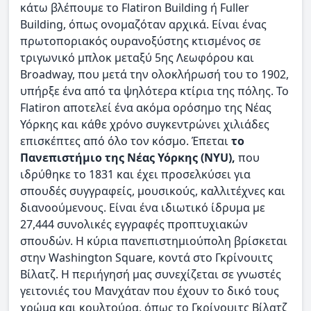
κάτω βλέπουμε το Flatiron Building ή Fuller
Building, όπως ονομαζόταν αρχικά. Είναι ένας
πρωτοποριακός ουρανοξύστης κτισμένος σε
τριγωνικό μπλοκ μεταξύ 5ης Λεωφόρου και
Broadway, που μετά την ολοκλήρωσή του το 1902,
υπήρξε ένα από τα ψηλότερα κτίρια της πόλης. Το
Flatiron αποτελεί ένα ακόμα ορόσημο της Νέας
Υόρκης και κάθε χρόνο συγκεντρώνει χιλιάδες
επισκέπτες από όλο τον κόσμο. Έπεται
το
Πανεπιστήμιο της Νέας Υόρκης (NYU),
που
ιδρύθηκε το 1831 και έχει προσελκύσει για
σπουδές συγγραφείς, μουσικούς, καλλιτέχνες και
διανοούμενους. Είναι ένα ιδιωτικό ίδρυμα με
27,444 συνολικές εγγραφές προπτυχιακών
σπουδών. Η κύρια πανεπιστημιούπολη βρίσκεται
στην Washington Square, κοντά στο Γκρίνουιτς
Βίλατζ. Η περιήγησή μας συνεχίζεται σε γνωστές
γειτονιές του Μανχάταν που έχουν το δικό τους
χρώμα και κουλτούρα, όπως το Γκρίνουιτς Βίλατζ