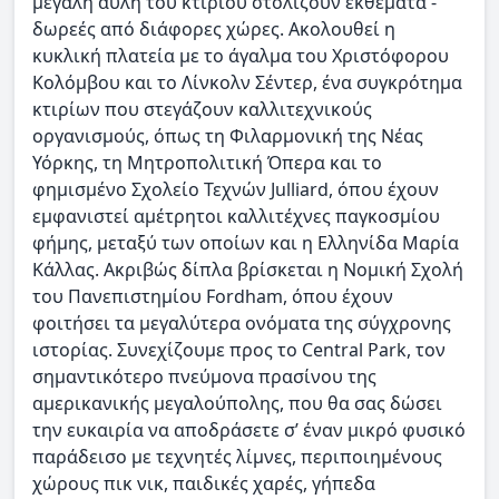
μεγάλη αυλή του κτιρίου στολίζουν εκθέματα -
δωρεές από διάφορες χώρες. Ακολουθεί η
κυκλική πλατεία με το άγαλμα του Χριστόφορου
Κολόμβου και το Λίνκολν Σέντερ, ένα συγκρότημα
κτιρίων που στεγάζουν καλλιτεχνικούς
οργανισμούς, όπως τη Φιλαρμονική της Νέας
Υόρκης, τη Μητροπολιτική Όπερα και το
φημισμένο Σχολείο Τεχνών Julliard, όπου έχουν
εμφανιστεί αμέτρητοι καλλιτέχνες παγκοσμίου
φήμης, μεταξύ των οποίων και η Ελληνίδα Μαρία
Κάλλας. Ακριβώς δίπλα βρίσκεται η Νομική Σχολή
του Πανεπιστημίου Fordham, όπου έχουν
φοιτήσει τα μεγαλύτερα ονόματα της σύγχρονης
ιστορίας. Συνεχίζουμε προς το Central Park, τον
σημαντικότερο πνεύμονα πρασίνου της
αμερικανικής μεγαλούπολης, που θα σας δώσει
την ευκαιρία να αποδράσετε σ’ έναν μικρό φυσικό
παράδεισο με τεχνητές λίμνες, περιποιημένους
χώρους πικ νικ, παιδικές χαρές, γήπεδα