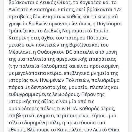
βρίσκονται ο Λευκός Οίκος, το Κογκρέσο και το
Ανώτατο Δικαστήριο. Επίσης, εκεί βρίσκονται 172
πρεσβείες ξένων κρατών καθώς και τα κεντρικά
γραφεία διεθνών οργανισμών, όπως η Παγκόσμια
Τράπεζα και το Διεθνές Νομισματικό Ταμείο.
Κτισμένη στις όχθες του ποταμού Πότομακ,
μεταξύ των πολιτειών της Βιρτζίνια και του
Μέριλαντ, η Ουάσιγκτον DC αποτελεί από μόνη
της μια πολιτεία της αμερικανικής επικράτειας
(την πολιτεία Κολούμπια) και είναι προικισμένη
με μεγαλόπρεπα κτίρια, επιβλητικά μνημεία της
ιστορίας των Ηνωμένων Πολιτειών, πολυάριθμα
πάρκα με δεντροστοιχίες, μουσεία, πλατείες και
ευθυγραμμισμένες λεωφόρους. Πέραν της
ιστορικής της αξίας, είναι µία από τις
ομορφότερες πόλεις των ΗΠΑ. Καθαρός αέρας,
επιβλητικά μνημεία, περιποιημένοι κήποι - µια
τέλεια δομημένη πόλη, η πρωτεύουσα του
έθνους. Βλέπουμε το Καπιτώλιο, τον Λευκό Οίκο,