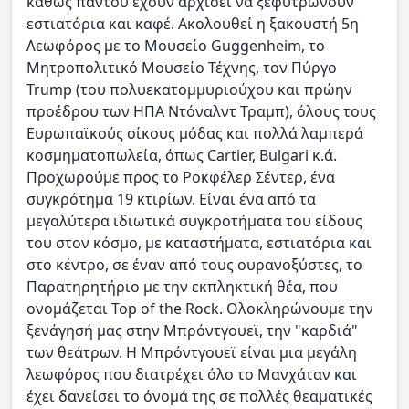
καθώς παντού έχουν αρχίσει να ξεφυτρώνουν
εστιατόρια και καφέ. Ακολουθεί η ξακουστή 5η
Λεωφόρος με το Μουσείο Guggenheim, το
Μητροπολιτικό Μουσείο Τέχνης, τον Πύργο
Trump (του πολυεκατομμυριούχου και πρώην
προέδρου των ΗΠΑ Ντόναλντ Τραμπ), όλους τους
Ευρωπαϊκούς οίκους μόδας και πολλά λαμπερά
κοσμηματοπωλεία, όπως Cartier, Bulgari κ.ά.
Προχωρούμε προς το Ροκφέλερ Σέντερ, ένα
συγκρότημα 19 κτιρίων. Είναι ένα από τα
μεγαλύτερα ιδιωτικά συγκροτήματα του είδους
του στον κόσμο, με καταστήματα, εστιατόρια και
στο κέντρο, σε έναν από τους ουρανοξύστες, το
Παρατηρητήριο με την εκπληκτική θέα, που
ονομάζεται Top of the Rock. Ολοκληρώνουμε την
ξενάγησή μας στην Μπρόντγουεϊ, την "καρδιά"
των θεάτρων. Η Μπρόντγουεϊ είναι μια μεγάλη
λεωφόρος που διατρέχει όλο το Μανχάταν και
έχει δανείσει το όνομά της σε πολλές θεαματικές