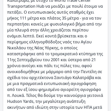
Καλατράβα, με στόχο το World Trade Center
Transportation Hub να μοιάζει με πουλί έτοιμο να
πετάξει. Ο εντυπωσιακός αυτός σταθμός έχει
μήκος 111 μέτρα και πλάτος 35 μέτρα - για να τον
περπατήσει κανείς με φυσιολογικό βήμα από την
μία πλευρά στην άλλη χρειάζεται περίπου
ενάμισι λεπτό. Εκεί κοντά βρίσκεται και ο
περίφημος ελληνορθόδοξος ναός του Αγίου
Νικολάου της Νέας Υόρκης, ο οποίος
καταστράφηκε από το τρομοκρατικό κτύπημα της
11ης Σεπτεμβρίου του 2001 και ύστερα από 21
χρόνια ανοίγει και πάλι τις πύλες του, αφού
ανοικοδομήθηκε με μάρμαρο από την Πεντέλη σε
σχέδια του αρχιτέκτονα Σαντιάγο Καλατράβα και
με μια πραγματικά εντυπωσιακή αγιογράφηση
από τον εξ ίσου φημισμένο αγιορείτη αγιογράφο
π. Λουκά. Τέλος θα δούμε την καινούργια γειτονιά
Hudson Yards, την μεγαλύτερη ανάπτυξη
ακινήτων από ιδιώτη στην ιστορία των ΗΠΑ μετά