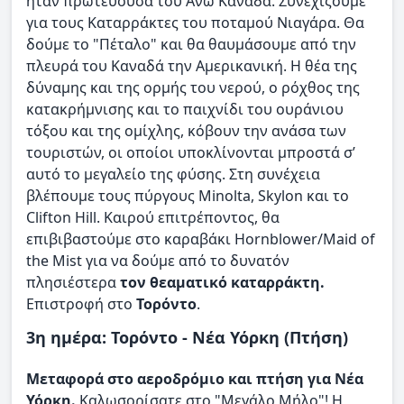
ήταν πρωτεύουσα του Άνω Καναδά. Συνεχίζουμε
για τους Καταρράκτες του ποταμού Νιαγάρα. Θα
δούμε το "Πέταλο" και θα θαυμάσουμε από την
πλευρά του Καναδά την Αμερικανική. Η θέα της
δύναμης και της ορμής του νερού, ο ρόχθος της
κατακρήμνισης και το παιχνίδι του ουράνιου
τόξου και της ομίχλης, κόβουν την ανάσα των
τουριστών, οι οποίοι υποκλίνονται μπροστά σ’
αυτό το μεγαλείο της φύσης. Στη συνέχεια
βλέπουμε τους πύργους Minolta, Skylon και το
Clifton Hill. Καιρού επιτρέποντος, θα
επιβιβαστούμε στο καραβάκι Hornblower/Maid of
the Mist για να δούμε από το δυνατόν
πλησιέστερα
τον θεαματικό καταρράκτη.
Επιστροφή στο
Τορόντο
.
3η ημέρα: Τορόντο - Νέα Υόρκη (Πτήση)
Μεταφορά στο αεροδρόμιο και πτήση για Νέα
Υόρκη.
Καλωσορίσατε στο "Μεγάλο Μήλο"! Η