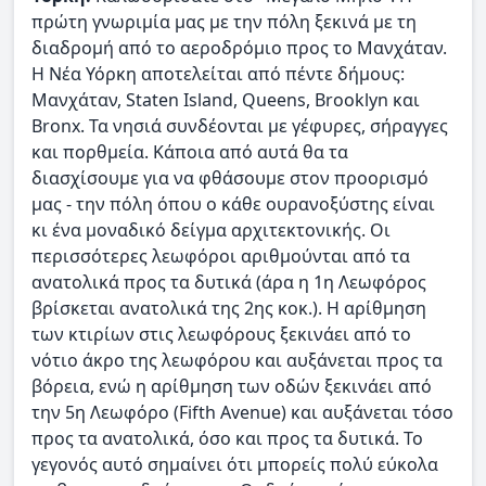
πρώτη γνωριμία μας με την πόλη ξεκινά με τη
διαδρομή από το αεροδρόμιο προς το Μανχάταν.
Η Νέα Υόρκη αποτελείται από πέντε δήμους:
Μανχάταν, Staten Island, Queens, Brooklyn και
Bronx. Τα νησιά συνδέονται με γέφυρες, σήραγγες
και πορθμεία. Κάποια από αυτά θα τα
διασχίσουμε για να φθάσουμε στον προορισμό
μας - την πόλη όπου ο κάθε ουρανοξύστης είναι
κι ένα μοναδικό δείγμα αρχιτεκτονικής. Οι
περισσότερες λεωφόροι αριθμούνται από τα
ανατολικά προς τα δυτικά (άρα η 1η Λεωφόρος
βρίσκεται ανατολικά της 2ης κοκ.). Η αρίθμηση
των κτιρίων στις λεωφόρους ξεκινάει από το
νότιο άκρο της λεωφόρου και αυξάνεται προς τα
βόρεια, ενώ η αρίθμηση των οδών ξεκινάει από
την 5η Λεωφόρο (Fifth Avenue) και αυξάνεται τόσο
προς τα ανατολικά, όσο και προς τα δυτικά. Το
γεγονός αυτό σημαίνει ότι μπορείς πολύ εύκολα