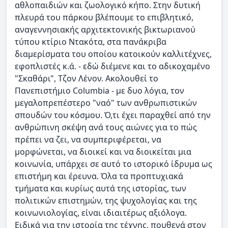
αθλοπαιδιών και ζωολογικό κήπο. Στην δυτική
πλευρά του πάρκου βλέπουμε το επιβλητικό,
αναγεννησιακής αρχιτεκτονικής βικτωριανού
τύπου κτίριο Ντακότα, στα πανάκριβα
διαμερίσματα του οποίου κατοικούν καλλιτέχνες,
εφοπλιστές κ.ά. - εδώ διέμενε και το αδικοχαμένο
"Σκαθάρι", Τζον Λένον. Ακολουθεί το
Πανεπιστήμιο Columbia - με δυο λόγια, τον
μεγαλοπρεπέστερο "ναό" των ανθρωπιστικών
σπουδών του κόσμου. Ό,τι έχει παραχθεί από την
ανθρώπινη σκέψη ανά τους αιώνες για το πώς
πρέπει να ζει, να συμπεριφέρεται, να
μορφώνεται, να διοικεί και να διοικείται μια
κοινωνία, υπάρχει σε αυτό το ιστορικό ίδρυμα ως
επιστήμη και έρευνα. Όλα τα προπτυχιακά
τμήματα και κυρίως αυτά της ιστορίας, των
πολιτικών επιστημών, της ψυχολογίας και της
κοινωνιολογίας, είναι ιδιαιτέρως αξιόλογα.
Ειδικά για την ιστορία της τέχνης, πουθενά στον