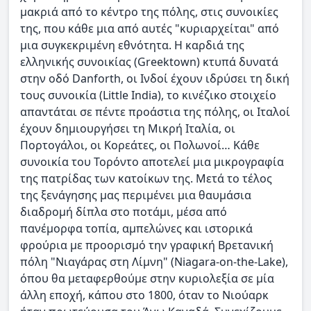
μακριά από το κέντρο της πόλης, στις συνοικίες
της, που κάθε μια από αυτές "κυριαρχείται" από
μια συγκεκριμένη εθνότητα. Η καρδιά της
ελληνικής συνοικίας (Greektown) κτυπά δυνατά
στην οδό Danforth, οι Ινδοί έχουν ιδρύσει τη δική
τους συνοικία (Little India), το κινέζικο στοιχείο
απαντάται σε πέντε προάστια της πόλης, οι Ιταλοί
έχουν δημιουργήσει τη Μικρή Ιταλία, οι
Πορτογάλοι, οι Κορεάτες, οι Πολωνοί… Κάθε
συνοικία του Τορόντο αποτελεί μια μικρογραφία
της πατρίδας των κατοίκων της. Μετά το τέλος
της ξενάγησης μας περιμένει μια θαυμάσια
διαδρομή δίπλα στο ποτάμι, μέσα από
πανέμορφα τοπία, αμπελώνες και ιστορικά
φρούρια με προορισμό την γραφική Βρετανική
πόλη "Νιαγάρας στη Λίμνη" (Niagara-on-the-Lake),
όπου θα μεταφερθούμε στην κυριολεξία σε μία
άλλη εποχή, κάπου στο 1800, όταν το Νιούαρκ