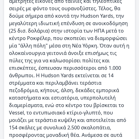
αμέτρητες εικόνες από ταινίες και τηλεοπτικές
σειρές με φόντο τους ουρανοξύστες. Τέλος, θα
δούμε σήμερα από κοντά την Hudson Yards, την
μεγαλύτερη ιδιωτική επένδυση σε ανοικοδόμηση
(25 δισ. δολάρια) στην ιστορία των ΗΠΑ μετά το
κέντρο Ροκφέλερ, που σκοπεύει να διαμορφώσει
μία "άλλη πόλη" μέσα στη Νέα Υόρκη. Όταν αυτή η
ολοκαίνουργια γειτονιά άνοιξε επισήμως τις
πύλες της για να καλωσορίσει πολίτες και
επισκέπτες, έσπευσαν περισσότεροι από 1.000
άνθρωποι. Η Hudson Yards εκτείνεται σε 14
στρέμματα και περιλαμβάνει τεράστια
πεζοδρόμια, κήπους, άλση, δεκάδες εμπορικά
καταστήματα και εστιατόρια, υπερπολυτελή
διαμερίσματα, ενώ στο κέντρο του βρίσκεται το
Vessel, το εντυπωσιακό κτίριο-γλυπτό, που
μοιάζει με τεράστια κυψέλη και αποτελείται από
154 σκάλες με συνολικά 2.500 σκαλοπάτια,
προσφέροντας μοναδική θέα. Ανάμεσα σε αυτά