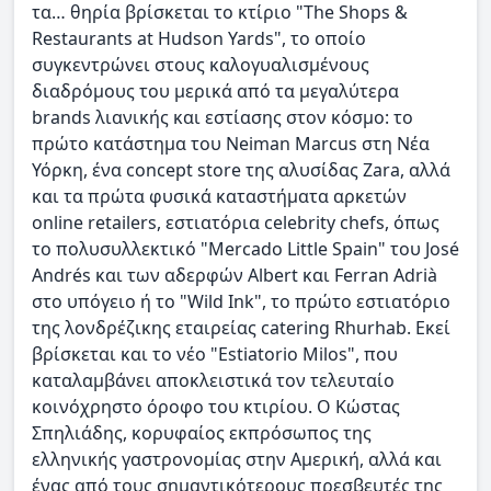
τα… θηρία βρίσκεται το κτίριο "The Shops &
Restaurants at Hudson Yards", το οποίο
συγκεντρώνει στους καλογυαλισμένους
διαδρόμους του μερικά από τα μεγαλύτερα
brands λιανικής και εστίασης στον κόσμο: το
πρώτο κατάστημα του Neiman Marcus στη Νέα
Υόρκη, ένα concept store της αλυσίδας Zara, αλλά
και τα πρώτα φυσικά καταστήματα αρκετών
online retailers, εστιατόρια celebrity chefs, όπως
το πολυσυλλεκτικό "Mercado Little Spain" του José
Andrés και των αδερφών Albert και Ferran Adrià
στο υπόγειο ή το "Wild Ink", το πρώτο εστιατόριο
της λονδρέζικης εταιρείας catering Rhurhab. Εκεί
βρίσκεται και το νέο "Estiatorio Milos", που
καταλαμβάνει αποκλειστικά τον τελευταίο
κοινόχρηστο όροφο του κτιρίου. Ο Κώστας
Σπηλιάδης, κορυφαίος εκπρόσωπος της
ελληνικής γαστρονομίας στην Αμερική, αλλά και
ένας από τους σημαντικότερους πρεσβευτές της