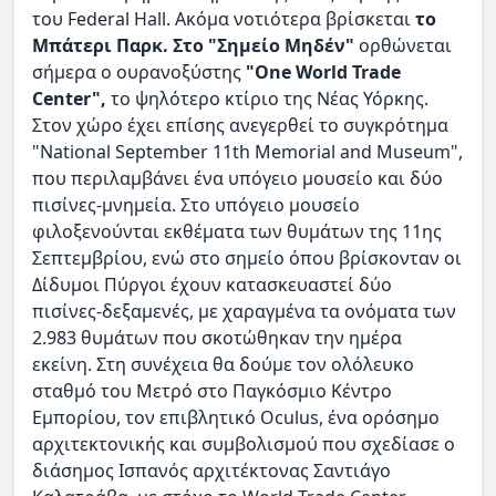
του Federal Hall. Ακόμα νοτιότερα βρίσκεται
το
Μπάτερι Παρκ. Στο "Σημείο Μηδέν"
ορθώνεται
σήμερα o ουρανοξύστης
"One World Trade
Center",
το ψηλότερο κτίριο της Νέας Υόρκης.
Στον χώρο έχει επίσης ανεγερθεί το συγκρότημα
"National September 11th Memorial and Museum",
που περιλαμβάνει ένα υπόγειο μουσείο και δύο
πισίνες-μνημεία. Στο υπόγειο μουσείο
φιλοξενούνται εκθέματα των θυμάτων της 11ης
Σεπτεμβρίου, ενώ στο σημείο όπου βρίσκονταν οι
Δίδυμοι Πύργοι έχουν κατασκευαστεί δύο
πισίνες-δεξαμενές, με χαραγμένα τα ονόματα των
2.983 θυμάτων που σκοτώθηκαν την ημέρα
εκείνη. Στη συνέχεια θα δούμε τον ολόλευκο
σταθμό του Μετρό στο Παγκόσμιο Κέντρο
Εμπορίου, τον επιβλητικό Oculus, ένα ορόσημο
αρχιτεκτονικής και συμβολισμού που σχεδίασε ο
διάσημος Ισπανός αρχιτέκτονας Σαντιάγο