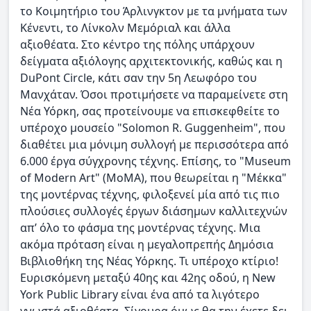
το Κοιμητήριο του Άρλινγκτον με τα μνήματα των
Κένεντι, το Λίνκολν Μεμόριαλ και άλλα
αξιοθέατα. Στο κέντρο της πόλης υπάρχουν
δείγματα αξιόλογης αρχιτεκτονικής, καθώς και η
DuPont Circle, κάτι σαν την 5η Λεωφόρο του
Μανχάταν. Όσοι προτιμήσετε να παραμείνετε στη
Νέα Υόρκη, σας προτείνουμε να επισκεφθείτε το
υπέροχο μουσείο "Solomon R. Guggenheim", που
διαθέτει μια μόνιμη συλλογή με περισσότερα από
6.000 έργα σύγχρονης τέχνης. Επίσης, το "Museum
of Modern Art" (MoMA), που θεωρείται η "Μέκκα"
της μοντέρνας τέχνης, φιλοξενεί μία από τις πιο
πλούσιες συλλογές έργων διάσημων καλλιτεχνών
απ’ όλο το φάσμα της μοντέρνας τέχνης. Μια
ακόμα πρόταση είναι η μεγαλοπρεπής Δημόσια
Βιβλιοθήκη της Νέας Υόρκης. Τι υπέροχο κτίριο!
Ευρισκόμενη μεταξύ 40ης και 42ης οδού, η New
York Public Library είναι ένα από τα λιγότερο
γνωστά αξιοθέατα. Σίγουρα όμως θα την έχετε δει