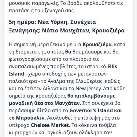
μουσικές παραγωγές. Το βράδυ ακολουθήστε τις
προτάσεις του ξεναγού σας.
5η ημέρα: Νέα Υόρκη, Συνέχεια
Ξενάγησης: Νότιο Μανχάταν, Κρουαζιέρα
H σημερινή μέρα ξεκινά µε μια
Κρουαζιέρα
, κατά
τη διάρκεια της οποίας θα θαυμάσουμε και θα
φωτογραφίσουμε από το πλοιάριο τις
αναπαλαιωμένες προβλήτες, το ιστορικό
Ellis
Island
- χώρο υποδοχής των μεταναστών
παλαιότερα - το Άγαλμα της Ελευθερίας, καθώς
και το Στέιτεν Άιλαντ και το New Jersey. Από κάθε
σημείο της κρουαζιέρας
θα απολαμβάνουμε
μοναδική θέα στο Μανχάταν
. Στη συνέχεια θα
περάσουμε δίπλα από το
Governor's Island και
το Μπρούκλιν
. Ακολουθεί η επίσκεψή μας στο
υπέροχο
Chelsea Market.
Τα κόκκινα τούβλα
κυριαρχούν και αγκαλιάζουν ολόκληρο τον