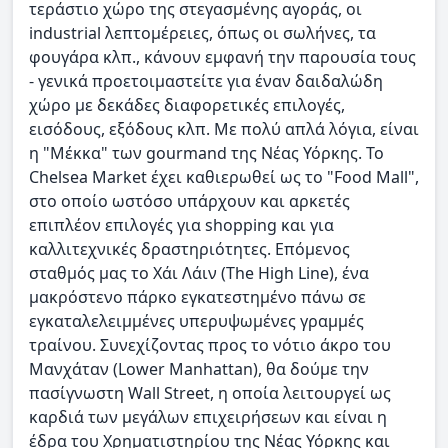
τεράστιο χώρο της στεγασμένης αγοράς, οι
industrial λεπτομέρειες, όπως οι σωλήνες, τα
φουγάρα κλπ., κάνουν εμφανή την παρουσία τους
- γενικά προετοιμαστείτε για έναν δαιδαλώδη
χώρο με δεκάδες διαφορετικές επιλογές,
εισόδους, εξόδους κλπ. Με πολύ απλά λόγια, είναι
η "Μέκκα" των gourmand της Νέας Υόρκης. Το
Chelsea Market έχει καθιερωθεί ως το "Food Mall",
στο οποίο ωστόσο υπάρχουν και αρκετές
επιπλέον επιλογές για shopping και για
καλλιτεχνικές δραστηριότητες. Επόμενος
σταθμός μας το Χάι Λάιν (The High Line), ένα
μακρόστενο πάρκο εγκατεστημένο πάνω σε
εγκαταλελειμμένες υπερυψωμένες γραμμές
τραίνου. Συνεχίζοντας προς το νότιο άκρο του
Μανχάταν (Lower Manhattan), θα δούμε την
πασίγνωστη Wall Street, η οποία λειτουργεί ως
καρδιά των μεγάλων επιχειρήσεων και είναι η
έδρα του Χρηματιστηρίου της Νέας Υόρκης και