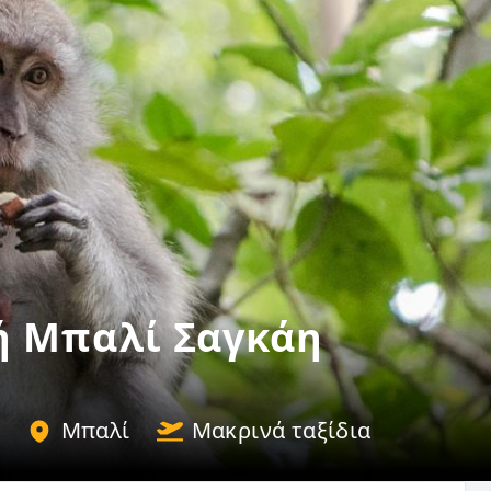
ή Μπαλί Σαγκάη
Μπαλί
Μακρινά ταξίδια