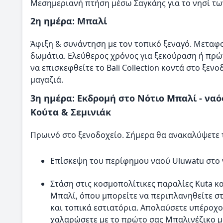
Μεσημεριανή πτήση μέσω Σαγκάης για το νησί τω
2η ημέρα: Μπαλί
Άφιξη & συνάντηση με τον τοπικό ξεναγό. Μεταφ
δωμάτια. Ελεύθερος χρόνος για ξεκούραση ή πρώτ
να επισκεφθείτε το Bali Collection κοντά στο ξεν
μαγαζιά.
3η ημέρα: Εκδρομή στο Νότιο Μπαλί - να
Κούτα & Σεμινιάκ
Πρωινό στο ξενοδοχείο. Σήμερα θα ανακαλύψετε τ
Επίσκεψη του περίφημου ναού Uluwatu στο 
Στάση στις κοσμοπολίτικες παραλίες Kuta κα
Μπαλί, όπου μπορείτε να περιπλανηθείτε σ
και τοπικά εστιατόρια. Απολαύσετε υπέροχο
χαλαρώσετε με το πρώτο σας Μπαλινέζικο μ