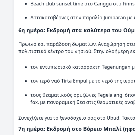
Beach club sunset time στο Canggu στο Finns
Αστακοταβέρνες στην παραλία Jumbaran με
6η ημέρα: Εκδρομή στα καλύτερα του Ούμ
Πρωινό και παράδοση δωματίων. Αναχώρηση στις 0
πολιτιστικό κέντρο του νησιού. Στην ολοήμερη εκ
τον εντυπωσιακό καταρράκτη Tegenungan με
τον ιερό ναό Tirta Empul με το νερό της ιερ
τους θεαματικούς ορυζώνες Tegelalang, όπου 
fox, με πανοραμική θέα στις θεαματικές ανα
Συνεχίζετε για το ξενοδοχείο σας στο Ubud. Τακτ
7η ημέρα: Εκδρομή στο Βόρειο Μπαλί (ηφαί