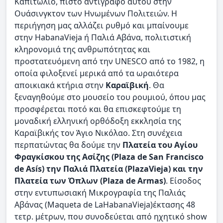
Καπιτώλιο, πιστό αντίγραφο αυτού στην
Ουάσινγκτον των Ηνωμένων Πολιτειών. Η
περιήγηση μας αλλάζει ρυθμό και μπαίνουμε
στην HabanaVieja ή Παλιά Αβάνα, πολιτιστική
κληρονομιά της ανθρωπότητας και
προστατευόμενη από την UNESCO από το 1982, η
οποία φιλοξενεί μερικά από τα ωραιότερα
αποικιακά κτήρια στην
Καραϊβική
. Θα
ξεναγηθούμε στο μουσείο του ρουμιού, όπου μας
προσφέρεται ποτό και θα επισκεφτούμε τη
μοναδική ελληνική ορθόδοξη εκκλησία της
Καραϊβικής τον Άγιο Νικόλαο. Στη συνέχεια
περπατώντας θα δούμε την
Πλατεία του Αγίου
Φραγκίσκου της Ασίζης (Plaza de San Francisco
de Asís) την Παλιά Πλατεία (PlazaVieja) και την
Πλατεία των Όπλων (Plaza de Armas)
. Είσοδος
στην εντυπωσιακή Μικρογραφία της Παλιάς
Αβάνας (Maqueta de LaHabanaVieja)έκτασης 48
τετρ. μέτρων, που συνοδεύεται από ηχητικό show