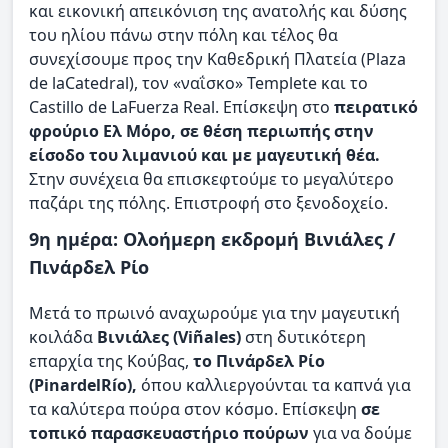
και εικονική απεικόνιση της ανατολής και δύσης
του ηλίου πάνω στην πόλη και τέλος θα
συνεχίσουμε προς την Καθεδρική Πλατεία (Plaza
de laCatedral), τον «ναΐσκο» Templete και το
Castillo de LaFuerza Real. Επίσκεψη στο
πειρατικό
φρούριο Ελ Μόρο, σε θέση περιωπής στην
είσοδο του λιμανιού και με μαγευτική θέα.
Στην συνέχεια θα επισκεφτούμε το μεγαλύτερο
παζάρι της πόλης. Επιστροφή στο ξενοδοχείο.
9η ημέρα: Ολοήμερη εκδρομή Βινιάλες /
Πινάρδελ Ρίο
Μετά το πρωινό αναχωρούμε για την μαγευτική
κοιλάδα
Βινιάλες (Viñales)
στη δυτικότερη
επαρχία της Κούβας,
το Πινάρδελ Ρίο
(PinardelRío),
όπου καλλιεργούνται τα καπνά για
τα καλύτερα πούρα στον κόσμο. Επίσκεψη
σε
τοπικό παρασκευαστήριο πούρων
για να δούμε