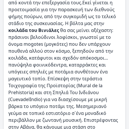
από κοντά την επεξεργασία τους.Εκεί γίνεται η
προετοιμασία για την παρασκευή των διεθνούς
φήμης πούρων, από την συγκομιδή ως το τελικό
στάδιο της συσκευασίας. Η βόλτα μας στην
κοιλάδα του Βινιάλες
θα σας μείνει αξέχαστη:
πράσινοι βελούδινοι λοφίσκοι, γνωστοί με το
όνομα mogotes (μογκότες) που δεν υπάρχουν
πουθενά αλλού στον κόσμο, ξεπηδούν από την
κοιλάδα, κατάφυτοι και σχεδόν απόκοσμοι...
πανύψηλα φοινικόδεντρα, καταρράκτες και
υπόγειες σπηλιές με ποτάμια συνθέτουν ένα
μαγευτικό τοπίο. Επίσκεψη στην τεράστια
Τοιχογραφία της Προϊστορίας (Mural de la
Prehistoria) και στη Σπηλιά Του Ινδιάνου
(CuevadelIndio) για να διασχίσουμε με μικρή
βάρκα το υπόγειο ποτάμι της. Μεσημεριανό
γεύμα σε τοπικό εστιατόριο σ`ένα μοναδικό
περιβάλλον με ζωντανή μουσική. Επιστρέφοντας
στην Αβάνα, θα κάνουμε μια στάση στο