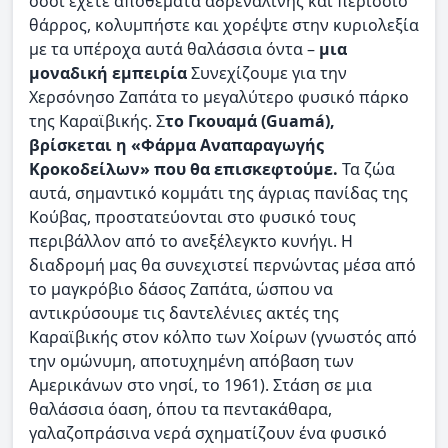
όσοι έχετε αποθέματα αδρεναλίνης και περίσσιο
θάρρος, κολυμπήστε και χορέψτε στην κυριολεξία
με τα υπέροχα αυτά θαλάσσια όντα –
μια
μοναδική εμπειρία
Συνεχίζουμε για την
Χερσόνησο Ζαπάτα το μεγαλύτερο φυσικό πάρκο
της Καραϊβικής. Σ
το Γκουαμά (Guamá),
βρίσκεται η «Φάρμα Αναπαραγωγής
Κροκοδείλων» που θα επισκεφτούμε.
Τα ζώα
αυτά, σημαντικό κομμάτι της άγριας πανίδας της
Κούβας, προστατεύονται στο φυσικό τους
περιβάλλον από το ανεξέλεγκτο κυνήγι. Η
διαδρομή μας θα συνεχιστεί περνώντας μέσα από
το μαγκρόβιο δάσος Ζαπάτα, ώσπου να
αντικρύσουμε τις δαντελένιες ακτές της
Καραϊβικής στον κόλπο των Χοίρων (γνωστός από
την ομώνυμη, αποτυχημένη απόβαση των
Αμερικάνων στο νησί, το 1961). Στάση σε μια
θαλάσσια όαση, όπου τα πεντακάθαρα,
γαλαζοπράσινα νερά σχηματίζουν ένα φυσικό