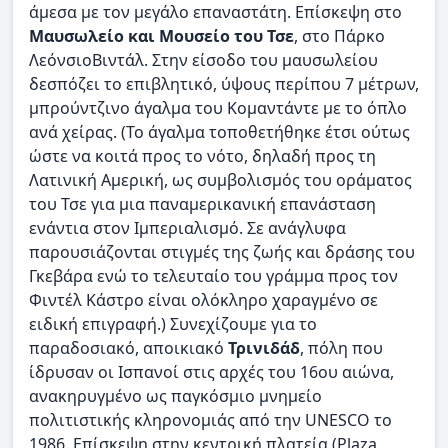
άμεσα με τον μεγάλο επαναστάτη. Επίσκεψη στο
Μαυσωλείο και Μουσείο του Τσε
, στο Πάρκο
ΛεόνσιοΒιντάλ. Στην είσοδο του μαυσωλείου
δεσπόζει το επιβλητικό, ύψους περίπου 7 μέτρων,
μπρούντζινο άγαλμα του Κομαντάντε με το όπλο
ανά χείρας. (Το άγαλμα τοποθετήθηκε έτσι ούτως
ώστε να κοιτά προς το νότο, δηλαδή προς τη
Λατινική Αμερική, ως συμβολισμός του οράματος
του Τσε για μια παναμερικανική επανάσταση
ενάντια στον Ιμπεριαλισμό. Σε ανάγλυφα
παρουσιάζονται στιγμές της ζωής και δράσης του
Γκεβάρα ενώ το τελευταίο του γράμμα προς τον
Φιντέλ Κάστρο είναι ολόκληρο χαραγμένο σε
ειδική επιγραφή.) Συνεχίζουμε για το
παραδοσιακό, αποικιακό
Τρινιδάδ
, πόλη που
ίδρυσαν οι Ισπανοί στις αρχές του 16ου αιώνα,
ανακηρυγμένο ως παγκόσμιο μνημείο
πολιτιστικής κληρονομιάς από την UNESCO το
1986. Επίσκεψη στην κεντρική πλατεία (Plaza