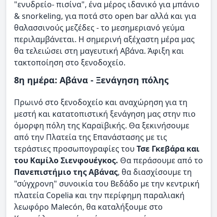
"ενυδρείο- πισίνα", ένα μέρος ιδανικό για μπάνιο
& snorkeling, για ποτά στο open bar αλλά και για
θαλασσινούς μεζέδες - το μεσημεριανό γεύμα
περιλαμβάνεται. Η σημερινή αξέχαστη μέρα μας
θα τελειώσει στη μαγευτική Αβάνα. Άφιξη και
τακτοποίηση στο ξενοδοχείο.
8η ημέρα: Αβάνα - Ξενάγηση πόλης
Πρωινό στο ξενοδοχείο και αναχώρηση για τη
μεστή και κατατοπιστική ξενάγηση μας στην πιο
όμορφη πόλη της Καραϊβικής. Θα ξεκινήσουμε
από την Πλατεία της Επανάστασης με τις
τεράστιες προσωπογραφίες του
Τσε Γκεβάρα και
του Καμίλο Σιενφουέγκος.
Θα περάσουμε από το
Πανεπιστήμιο της Αβάνας
, θα διασχίσουμε τη
"σύγχρονη" συνοικία του Βεδάδο με την κεντρική
πλατεία Copelia και την περίφημη παραλιακή
λεωφόρο Malecón, θα καταλήξουμε στο