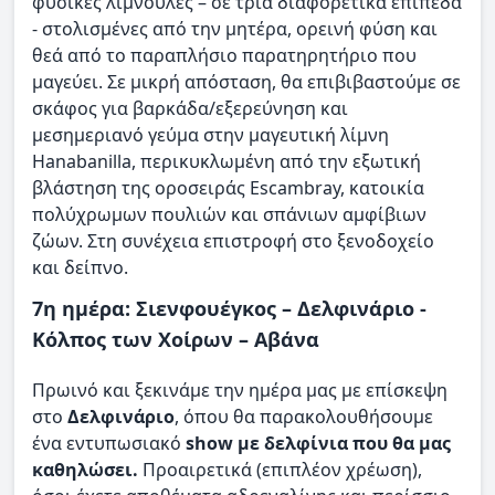
φυσικές λιμνούλες – σε τρία διαφορετικά επίπεδα
- στολισμένες από την μητέρα, ορεινή φύση και
θεά από το παραπλήσιο παρατηρητήριο που
μαγεύει. Σε μικρή απόσταση, θα επιβιβαστούμε σε
σκάφος για βαρκάδα/εξερεύνηση και
μεσημεριανό γεύμα στην μαγευτική λίμνη
Hanabanilla, περικυκλωμένη από την εξωτική
βλάστηση της οροσειράς Escambray, κατοικία
πολύχρωμων πουλιών και σπάνιων αμφίβιων
ζώων. Στη συνέχεια επιστροφή στο ξενοδοχείο
και δείπνο.
7η ημέρα: Σιενφουέγκος – Δελφινάριο -
Κόλπος των Χοίρων – Αβάνα
Πρωινό και ξεκινάμε την ημέρα μας με επίσκεψη
στο
Δελφινάριο
, όπου θα παρακολουθήσουμε
ένα εντυπωσιακό
show με δελφίνια που θα μας
καθηλώσει.
Προαιρετικά (επιπλέον χρέωση),