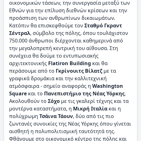
οικονομικών τάσεων, την συνεργασία μεταξύ των
Εθνών για την επίλυση διεθνών κρίσεων και την
προάσπιση των ανθρωπίνων δικαιωμάτων.
Κατόπιν θα επισκεφθούμε τον
Σταθμό Γκραντ
Σέντραλ
, σύμβολο της πόλης, όπου τουλάχιστον
750.000 άνθρωποι διέρχονται καθημερινά από
την μεγαλοπρεπή κεντρική του αίθουσα. Στη
συνέχεια θα δούμε το εντυπωσιακής
αρχιτεκτονικής
Flatiron Building
και θα
περάσουμε από το
Γκρίνουιτς Βίλατζ
με τα
γραφικά δρομάκια και την καλλιτεχνική
ατμόσφαιρα - σημείο αναφοράς η
Washington
Square
και το
Πανεπιστήμιο της Νέας Υόρκης
.
Ακολουθούν το
Σόχο
με τις γκαλερί τέχνης και τα
μοντέρνα καταστήματα, η
Μικρή Ιταλία
και η
πολύχρωμη
Τσάινα Τάουν
, δύο από τις πιο
ζωντανές συνοικίες της Νέας Υόρκης όπου γίνεται
αισθητή η πολυπολιτισμική ταυτότητά της.
Φθάνουμε στο οικονομικό κέντρο της πόλης και