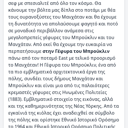
σεφ με σπεσιαλιτέ από όλο τον κόσμο. Θα
κάνουμε την βόλτα μας δίπλα στο ποτάμι με θέα
τους ουρανοξύστες του Μανχάταν και θα έχουμε
τη δυνατότητα να απολαύσουμε φαγητό και ποτό
σε μοναδικό περιβάλλον ανάμεσα στις
μεγαλοπρεπείς γέφυρες του Μπρούκλιν και του
Μανχάταν. Από εκεί θα έχουμε την ευκαιρία να
περπατήσουμε
στην Γέφυρα του Μπρούκλιν
πάνω από τον ποταμό East με τελικό προορισμό
το Μανχάταν! Η Γέφυρα του Μπρούκλιν, ένα από
τα πιο εμβληματικά αρχιτεκτονικά έργα της
πόλης, συνδέει τους δήμους Μανχάταν και
Μπρούκλιν και είναι μια από τις παλαιότερες
κρεμαστές γέφυρες στις Ηνωμένες Πολιτείες
(1883). Εμβληματικό στοιχείο της εικόνας, αλλά
και της καθημερινότητας της Νέας Υόρκης. Από τα
εγκαίνιά της κιόλας έχει αναδειχθεί σε σύμβολο
της πόλης και ορίστηκε Εθνικό Ιστορικό Ορόσημο
το 1964 και Εθνικό Ιστορικό Ορόσημο Πολιτικής