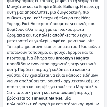
φωτογραφικές ευκαιρίες, με φόντο τη γέφυρα του
Μανχάταν και το Empire State Building. Η περιοχή
αυτή μας αποκαλύπτει μια διαφορετική, πιο
αυθεντική και καλλιτεχνική πλευρά της Νέας
Υόρκης. Εκεί θα περπατήσουμε σε γειτονιές που
θυμίζουν άλλη εποχή με τα πλακόστρωτα
δρομάκια και τις παλιές αποθήκες που έχουν
μετατραπεί σε γκαλερί, καφέ και μοντέρνα lofts.
Τα περίφημα brown stones σπίτια του 19ου αιώνα
αποτελούν τοπόσημο, οι ήσυχοι δρόμοι και τα
περιποιημένα δέντρα του
Brooklyn Heights
προσδίδουν έναν αέρα αρχοντιάς στην γειτονιά
αυτή. Παρότι η περιοχή καλύπτει τα κλασικά
γούστα, δεν χρειάζεται να είναι κάποιος ειδήμων
για να απολαύσει την ρουστίκ αρχιτεκτονική μιας
από τις πιο και κομψές γειτονιές του Μπρούκλιν.
Στην ιστορική αυτή και εντυπωσιακή περιοχή
βρίσκεται το
Timeout Market,
μία
πολυσυλλεκτική αγορά με εστιατόρια κορυφαίων