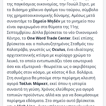
της παγκόσμιας οικονομίας, την Γουώλ Στριτ, με
το διάσημο χάλκινο άγαλμα του ταύρου, σύμβολο
της χρηματοοικονομικής δύναμης. Αμέσως μετά
συναντάμε το
Σημείο Μηδέν
με το μνημείο που
είναι αφιερωμένο στα θύματα της 11ης
Σεπτεμβρίου. Δίπλα βρίσκεται το νέο Οικονομικό
Κέντρο, το
One Word Trade Center
. Εκεί επίσης
βρίσκεται και ο πολυσυζητημένος Σταθμός του
Καλατράβα, γνωστός ως
Oculus
, ένα ιδιαίτερης
αρχιτεκτονικής κτίσμα με κυρίαρχο χρώμα το
λευκό, το οποίο εντυπωσιάζει τόσο εσωτερικά
όσο και εξωτερικά - θεωρείται ως ο ακριβότερος
σταθμός στον κόσμο, με κόστος 4 δισ. δολάρια.
Στη συνέχεια θα μπούμε στην περίφημη κλειστή
αγορά
Τσέλσι Μάρκετ
, εκεί όπου η ιστορία
συναντά τη γεύση. Χρόνος ελεύθερος για αγορά
τοπικών προϊόντων, αλλά και για να δοκιμάσουμε
περίφημα εδέσματα. Στο σημείο αυτό βρίσκεται