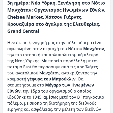
3η ημέρα: Νέα Υόρκη, Ξενάγηση στο Νότιο
Μανχάταν: Οργανισμός Ηνωμένων Εθνών,
Chelsea Market, Χάτσον Γιάρντς,
Κρουαζιέρα στο άγαλμα της Ελευθερίας,
Grand Central
Η δεύτερη ξενάγησή μας στην πόλη σήμερα είναι
αφιερωμένη στην περιοχή του Νότιου
Μανχάταν
,
την πιο ιστορική και πολυπολιτισμική πλευρά
της Νέας Υόρκης. Με πορεία παράλληλη με τον
ποταμό East θα περάσουμε από τις προβλήτες
του ανατολικού Μανχάταν, αντικρίζοντας την
κρεμαστή
γέφυρα του Μπρούκλιν.
Θα
σταματήσουμε στο
Μέγαρο των Ηνωμένων
Εθνών
, την έδρα του οργανισμού ο οποίος
ιδρύθηκε το 1945, αμέσως μετά τον Β΄ παγκόσμιο
πόλεμο, με σκοπό τη διατήρηση της διεθνούς
ειρήνης και ασφάλειας, την μελέτη των διεθνών