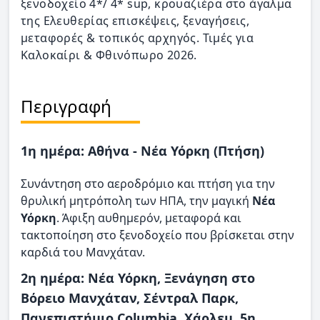
ξενοδοχείο 4*/ 4* sup, κρουαζιέρα στο άγαλμα
της Ελευθερίας επισκέψεις, ξεναγήσεις,
μεταφορές & τοπικός αρχηγός. Τιμές για
Καλοκαίρι & Φθινόπωρο 2026.
Περιγραφή
1η ημέρα: Αθήνα - Νέα Υόρκη (Πτήση)
Συνάντηση στο αεροδρόμιο και πτήση για την
θρυλική μητρόπολη των ΗΠΑ, την μαγική
Νέα
Υόρκη
. Άφιξη αυθημερόν, μεταφορά και
τακτοποίηση στο ξενοδοχείο που βρίσκεται στην
καρδιά του Μανχάταν.
2η ημέρα: Νέα Υόρκη, Ξενάγηση στο
Βόρειο Μανχάταν, Σέντραλ Παρκ,
Πανεπιστήμιο Columbia, Χάρλεμ, 5η