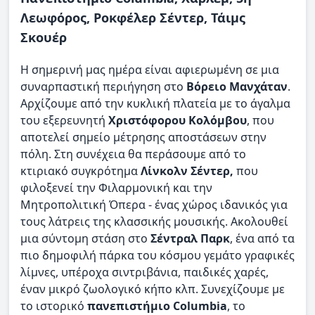
Λεωφόρος, Ροκφέλερ Σέντερ, Τάιμς
Σκουέρ
Η σημερινή μας ημέρα είναι αφιερωμένη σε μια
συναρπαστική περιήγηση στο
Βόρειο Μανχάταν
.
Αρχίζουμε από την κυκλική πλατεία με το άγαλμα
του εξερευνητή
Χριστόφορου Κολόμβου
, που
αποτελεί σημείο μέτρησης αποστάσεων στην
πόλη. Στη συνέχεια θα περάσουμε από το
κτιριακό συγκρότημα
Λίνκολν Σέντερ,
που
φιλοξενεί την Φιλαρμονική και την
Μητροπολιτική Όπερα - ένας χώρος ιδανικός για
τους λάτρεις της κλασσικής μουσικής. Ακολουθεί
μια σύντομη στάση στο
Σέντραλ Παρκ
, ένα από τα
πιο δημοφιλή πάρκα του κόσμου γεμάτο γραφικές
λίμνες, υπέροχα σιντριβάνια, παιδικές χαρές,
έναν μικρό ζωολογικό κήπο κλπ. Συνεχίζουμε με
το ιστορικό
πανεπιστήμιο Columbia
, το