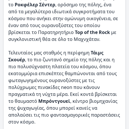
το
Ροκφέλερ Σέντερ
, ορόσημο της πόλης, ένα
από τα μεγαλύτερα ιδιωτικά συγκροτήματα του
κόσμου που ανήκει στην ομώνυμη οικογένεια, σε
έναν από τους ουρανοξύστες του οποίου
βρίσκεται το Παρατηρητήριο
Top of the Rock
με
συγκλονιστική θέα σε όλο το Μαχνχάταν.
Τελευταίος μας σταθμός η περίφημη
Τάιμς
Σκουέρ
, το πιο ζωντανό σημείο της πόλης και η
πιο πολυσύχναστη πλατεία του κόσμου, όπου
εκατομμύρια επισκέπτες θαμπώνονται από τους
φωταγωγημένους ουρανοξύστες με τις
πολύχρωμες πινακίδες neon που κάνουν
πραγματικά τη νύχτα μέρα. Εκεί κοντά βρίσκεται
το θαυμαστό
Μπρόντγουεϊ
, κέντρο βιομηχανίας
της ψυχαγωγίας, όπου μπορεί κανείς να
απολαύσει τις πιο φαντασμαγορικές παραστάσεις
στον κόσμο.