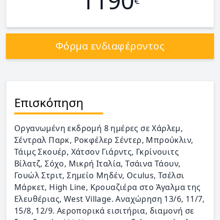
1190
€
Φόρμα ενδιαφέροντος
Επισκόπηση
Οργανωμένη εκδρομή 8 ημέρες σε Χάρλεμ,
Σέντραλ Παρκ, Ροκφέλερ Σέντερ, Μπρούκλιν,
Τάιμς Σκουέρ, Χάτσον Γιάρντς, Γκρίνουιτς
Βίλατζ, Σόχο, Μικρή Ιταλία, Τσάινα Τάουν,
Γουώλ Στριτ, Σημείο Μηδέν, Oculus, Τσέλσι
Μάρκετ, High Line, Κρουαζιέρα στο Άγαλμα της
Ελευθέριας, West Village. Αναχώρηση 13/6, 11/7,
15/8, 12/9. Αεροπορικά εισιτήρια, διαμονή σε