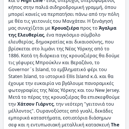
και ο
High Line
- ένας υπέροχος υπερυψωμένος
κήπος στην παλιά σιδηροδρομική γραμμή, όπου
μπορεί κανείς να περπατήσει πάνω από την πόλη
με θέα τις γειτονιές του Μανχάταν. Η ξενάγησή
μας συνεχίζεται με
Κρουαζιέρα
προς το
Άγαλμα
της Ελευθερίας
, ένα παγκόσμιο σύμβολο
ελευθερίας, δημοκρατίας και δικαιοσύνης, που
βρίσκεται στο λιμάνι της Νέας Υόρκης από το
1886. Κατά τη διάρκεια της κρουαζιέρας θα δούμε
τις γέφυρες Μπρούκλιν και Βεραζάνο, το
Governor΄s Island, το εμβληματικό φέρι του
Staten Island, το ιστορικό Ellis Island κ.ά. και θα
έχουμε την ευκαιρία να βγάλουμε πανοραμικές
φωτογραφίες της Νέας Υόρκης και του New Jersey.
Μετά το πέρας της κρουαζιέρας θα επισκεφθούμε
την
Χάτσον Γιάρντς
, την νεότερη "γειτονιά του
μέλλοντος". Ουρανοξύστες από γυαλί, δεκάδες
εμπορικά καταστήματα, εστιατόρια διάσημων
σεφ και η εντυπωσιακή μεταλλική κατασκευή
The