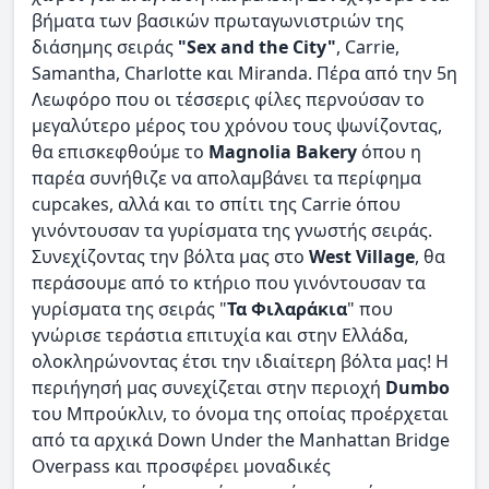
βήματα των βασικών πρωταγωνιστριών της
διάσημης σειράς
"Sex and the City"
, Carrie,
Samantha, Charlotte και Miranda. Πέρα από την 5η
Λεωφόρο που οι τέσσερις φίλες περνούσαν το
μεγαλύτερο μέρος του χρόνου τους ψωνίζοντας,
θα επισκεφθούμε το
Magnolia Bakery
όπου η
παρέα συνήθιζε να απολαμβάνει τα περίφημα
cupcakes, αλλά και το σπίτι της Carrie όπου
γινόντουσαν τα γυρίσματα της γνωστής σειράς.
Συνεχίζοντας την βόλτα μας στο
West Village
, θα
περάσουμε από το κτήριο που γινόντουσαν τα
γυρίσματα της σειράς "
Τα Φιλαράκια
" που
γνώρισε τεράστια επιτυχία και στην Ελλάδα,
ολοκληρώνοντας έτσι την ιδιαίτερη βόλτα μας! Η
περιήγησή μας συνεχίζεται στην περιοχή
Dumbo
του Μπρούκλιν, το όνομα της οποίας προέρχεται
από τα αρχικά Down Under the Manhattan Bridge
Overpass και προσφέρει μοναδικές